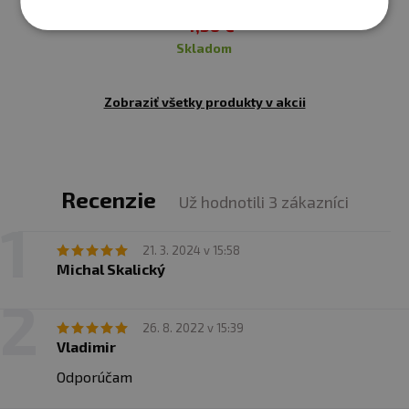
4,38 €
skladom
Zobraziť všetky produkty v akcii
Recenzie
Už hodnotili 3 zákazníci
21. 3. 2024 v 15:58
Michal Skalický
26. 8. 2022 v 15:39
Vladimir
Odporúčam