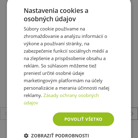
Nastavenia cookies a
Bílkoviny
0,3 g
0,1 g
Dávkovanie:
osobných údajov
Sůl
0,6 g
0,27 g
dávkovanie: 1-4 ks/deň pred cvičením, v deň
Súbory cookie používame na
cvičenia ráno pri raňajkách
Ešte ste si nevybrali?
zhromažďovanie a analýzu informácií o
Vitramin B1
0,37 mg (34 %
0,17 mg (15 %
výkone a používaní stránky, na
RHP*)
RHP)
Doporučujeme Vám podobné produkty
zabezpečenie funkcií sociálnych médií a
Isomaltulóza
16 g
7,2 g
na zlepšenie a prispôsobenie obsahu a
reklám. So súhlasom môžeme tiež
preniesť určité osobné údaje
Složení:
Fruktózový sirup 42,6%, glukózový sirup 13,5%,
marketingovým platformám na účely
isomaltosa, želatinové činidlo - pektin, kyselina
personalizácie a merania účinnosti našej
citronová, regulátor kyselosti - kyselina citronová,
reklamy.
Zásady ochrany osobných
ochucovadla - benzoát sodný, sorban draselný, barviva -
paprika oleoresin, kurkuma, stabilizátor - fosforečnan
údajov
sodný, hexametafosforečnan sodný, fosforečnan
vápenatý.
POVOLIŤ VŠETKO
Enervit Recovery Drink Endurance Sports (R2
ZOBRAZIŤ PODROBNOSTI
Sport) 50 g