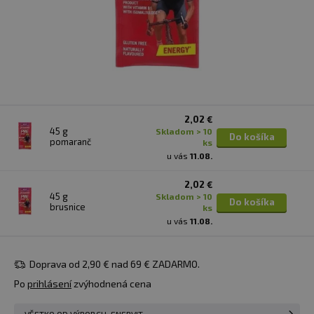
2,02 €
45 g
skladom > 10
Do košíka
pomaranč
ks
u vás
11.08.
2,02 €
45 g
skladom > 10
Do košíka
brusnice
ks
u vás
11.08.
Doprava od 2,90 € nad 69 € ZADARMO.
Po
prihlásení
zvýhodnená cena