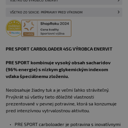
VŠETKO OD VÝROBCU: ENERVIT
VŠETKO ZO SEKCIE: PRÍPRAVKY PRED VÝKONOM
PRE SPORT CARBOLOADER 45G VÝROBCA
ENERVIT
PRE SPORT kombinuje vysoký obsah sacharidov
(96% energie) s nízkym glykemickým indexom
vďaka špeciálnemu zloženiu.
Neobsahuje žiadny tuk a je veľmi ľahko stráviteľný.
Prvýkrát sú všetky tieto dôležité vlastnosti
prezentované v pevnej potravine, ktorá sa konzumuje
pred intenzívnou vytrvalostnou aktivitou.
PRE SPORT carboloader je potravina s inovatívnymi