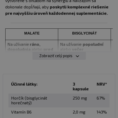
vytvorené s ohľadom na synergiu a navzájom sa
dokonale dopĺňajú, aby
poskytli komplexné riešenie
pre najvyššiu úroveň každodennej suplementácie.
MALATE
BISGLYCINÁT
Na užívanie
ráno,
Na užívanie
popoludní
Už
dopoludnia
alebo
pred
alebo
večer
no
fyzickým cvičením
Zobraziť celý popis
Ranný
nakopávač
Večerné
uvoľňovanie
Na
Správnu
funkciu svalov
Proti
kŕčom
a na
Je
uvoľnenie svalov
m
Účinné látky:
3
NRV*
Vysoko vstrebateľný s
Vysoká vstrebateľnosť s
Pr
kapsule
podporou
vitamínu B6
podporou
vitamínu B6
na
vs
Horčík (bisglycinát
250 mg
67%
vš
horečnatý)
Vitamín B6
2,0 mg
143%