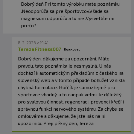
Dobrý deň.Pri tomto výrobku mate poznámku
:Neodporúča sa pre športovcov.Všade sa
magnesium odporúča a tu nie .Vysvetlíte mi
prečo?
8. 2. 2026 v 19:41
Tereza Fitness007
Reagovat
Dobrý den, děkujeme za upozornění. Máte
pravdu, tato poznámka je nesmyslná. U nás
dochází k automatickým překladům z českého na
slovenský web a v tomto případě bohužel vznikla
chybná formulace. Hořčík je samozřejmě pro
sportovce vhodný, a to naopak velmi. Je důležitý
pro svalovou činnost, regeneraci, prevenci křečí i
správnou funkci nervového systému. Za chybu se
omlouváme a děkujeme, že jste nás na ni
upozornila. Přeji pěkný den, Tereza