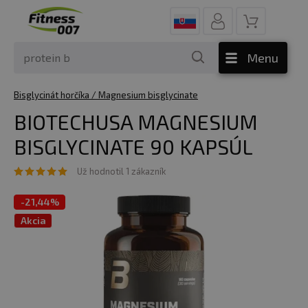
Menu
Bisglycinát horčíka / Magnesium bisglycinate
BIOTECHUSA MAGNESIUM
BISGLYCINATE 90 KAPSÚL
Už hodnotil 1 zákazník
-
21,44%
Akcia