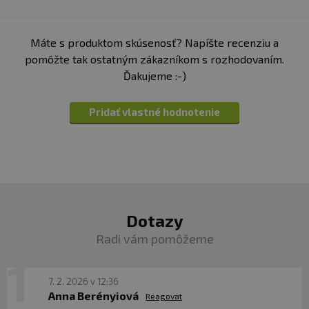
Upozornenie
: Výživový doplnok.Nie je náhradou
pestrej stravy. Neprekračujte odporúčanú dennú dávku.
Máte s produktom skúsenosť? Napíšte recenziu a
Uchovávajte mimo dosahu detí! Nevhodné pre deti,
pomôžte tak ostatným zákazníkom s rozhodovaním.
tehotné a dojčiace ženy. Skladujte na suchom mieste a
Ďakujeme :-)
pri teplote do 25 °C. Nevystavujte priamemu slnečnému
žiareniu. Chráňte pred mrazom. Výrobca nezodpovedá
za vady spôsobené nesprávnym skladovaním a
Pridať vlastné hodnotenie
používaním.
Upozornenie pre alergikov
: Alergény v zložkách
výrobku sú zvýraznené
tučným písmom
.
Dotazy
Radi vám pomôžeme
7. 2. 2026 v 12:36
Anna Berényiová
Reagovat