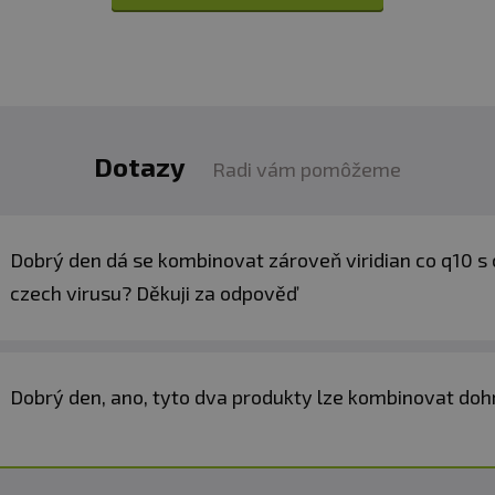
Dotazy
Radi vám pomôžeme
Dobrý den dá se kombinovat zároveň viridian co q10 s
czech virusu? Děkuji za odpověď
Dobrý den, ano, tyto dva produkty lze kombinovat doh