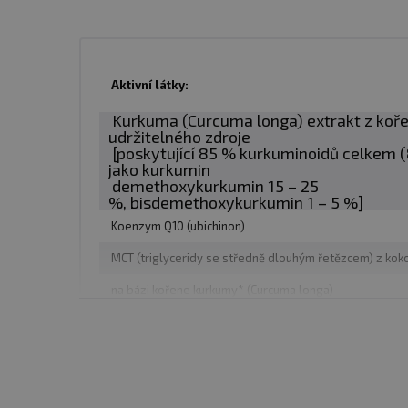
✅ potláča únavu
✅ prevencia kardiovaskul
Aktivní látky:
Dávkovanie:
Užívajte 1-2
Kurkuma (Curcuma longa) extrakt z koře
udržitelného zdroje
60 kapsúl
.
[poskytující 85 % kurkuminoidů celkem 
jako kurkumin
demethoxykurkumin 15 – 25
%, bisdemethoxykurkumin 1 – 5 %]
Dávkovanie:
1-2 kapsuly
Koenzym Q10 (ubichinon)
Počet dávok v balení
: 3
MCT (triglyceridy se středně dlouhým řetězcem) z kok
na bázi kořene kurkumy* (Curcuma longa)
Minimálna trvanlivosť
: 
Upozornenie
: Výživový 
Neprekračujte odporúčanú