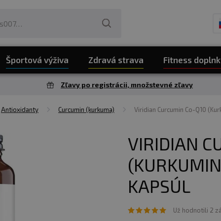
Športová výživa
Zdravá strava
Fitness doplnk
Zľavy po registrácii, množstevné zľavy
Antioxidanty
Curcumin (kurkuma)
Viridian Curcumin Co-Q10 (Ku
VIRIDIAN C
(KURKUMIN
KAPSÚL
Už hodnotili 2 z