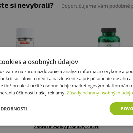
ste si nevybrali?
na suchom mieste a pri teplote do 25 °C. Nevystavujte
Doporučujeme Vám podobné 
mrazom. Výrobca nezodpovedá za vady spôsobené nespr
kov
: Alergény v zložkách výrobku sú zvýraznené
tučný
cookies a osobných údajov
užívame na zhromažďovanie a analýzu informácií o výkone a použ
unkcií sociálnych médií a na zlepšenie a prispôsobenie obsahu a
tiež preniesť určité osobné údaje marketingovým platformám n
trend Curcumin + Bioperine +
Swanson Turmeric (Kurkum
Vitamin D 60 kapsúl
merania účinnosti našej reklamy.
Zásady ochrany osobných údaj
16,11 €
6,15 €
ODROBNOSTI
POVO
skladom
skladom
Zobraziť všetky produkty v akcii