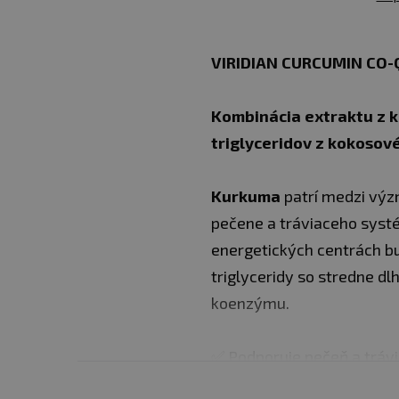
VIRIDIAN CURCUMIN CO-
Kombinácia extraktu z 
triglyceridov z kokosové
Kurkuma
patrí medzi význ
pečene a tráviaceho sys
energetických centrách bu
triglyceridy so stredne 
koenzýmu.
✅ Podporuje pečeň a tráv
✅ športový výkon