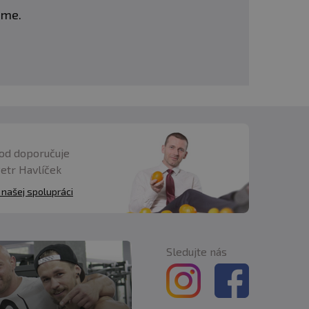
eme.
od doporučuje
Petr Havlíček
 našej spolupráci
Sledujte nás