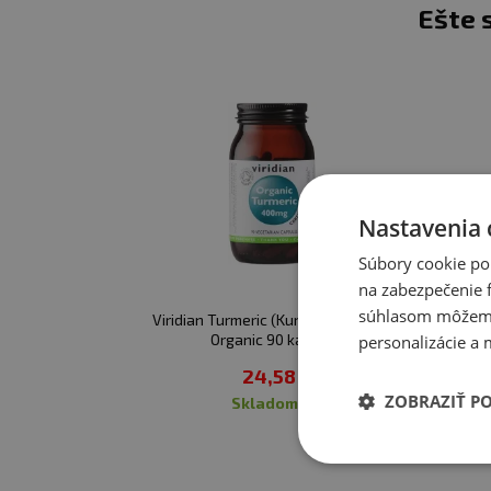
Ešte 
dojčiace ženy. Skladujte 
žiareniu. Chráňte pred 
používaním.
Upozornenie pre alergi
Nastavenia 
Súbory cookie po
na zabezpečenie f
súhlasom môžeme 
Viridian Turmeric (Kurkuma) 400mg
Nu
Organic 90 kapsúl
personalizácie a 
24,58 €
ZOBRAZIŤ P
skladom