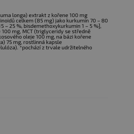
uma longa) extrakt z kořene 100 mg
minoidů celkem (85 mg) jako kurkumin 70 – 80
 – 25 %, bisdemethoxykurkumin 1 – 5 %],
 100 mg, MCT (triglyceridy se středně
osového oleje 100 mg, na bázi kořene
) 75 mg, rostlinná kapsle
lóza). *pochází z trvale udržitelného
radou pestrej stravy.
 pre deti, tehotné a