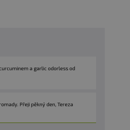
 curcuminem a garlic odorless od
romady. Přeji pěkný den, Tereza