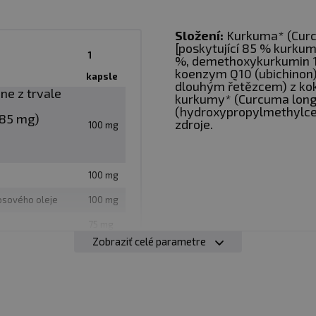
árnych ochorení
Složení:
Kurkuma* (Curc
[poskytující 85 % kurku
1
%, demethoxykurkumin 15
 kapsuly denne.
koenzym Q10 (ubichinon)
kapsle
dlouhým řetězcem) z kok
ne z trvale
kurkumy* (Curcuma longa
(hydroxypropylmethylcelu
(85 mg)
zdroje.
100 mg
100 mg
0-60
osového oleje
100 mg
75 mg
pozri obal
Zobraziť celé parametre
doplnok. Neodporúča sa používať športovcom. Nie je náh
 dennú dávku. Uchovávajte mimo dosahu detí! Nevhodné