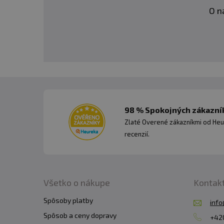
O n
98 % Spokojných zákazník
Zlaté Overené zákazníkmi od Heu
recenzií.
Všetko o nákupe
Kontak
Spôsoby platby
info
Spôsob a ceny dopravy
+420