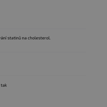
ní statinů na cholesterol.
 tak