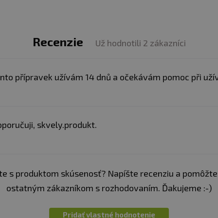
Recenzie
Už hodnotili 2 zákazníci
nto přípravek užívám 14 dnů a očekávám pomoc při užívá
poručuji, skvely.produkt.
e s produktom skúsenosť? Napíšte recenziu a pomôžte
ostatným zákazníkom s rozhodovaním. Ďakujeme :-)
Pridať vlastné hodnotenie