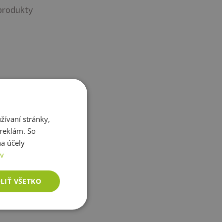
 priamemu slnečnému
produkty
ávnym skladovaním a
m písmom
.
ívaní stránky,
 reklám. So
a účely
a)
ov
LIŤ VŠETKO