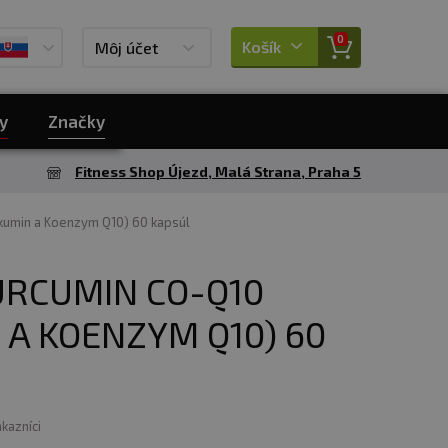
0
Košík
Môj účet
y
Značky
Fitness Shop Újezd, Malá Strana, Praha 5
rkumin a Koenzym Q10) 60 kapsúl
URCUMIN CO-Q10
 A KOENZYM Q10) 60
ákazníci