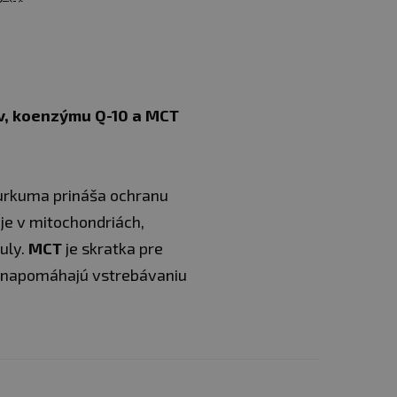
v, koenzýmu Q-10 a MCT
Kurkuma prináša ochranu
uje v mitochondriách,
uly.
MCT
je skratka pre
é napomáhajú vstrebávaniu