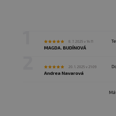
Te
8. 7. 2025 v 14:11
MAGDA. BUDÍNOVÁ
Do
20. 1. 2025 v 21:09
Andrea Navarová
Mát