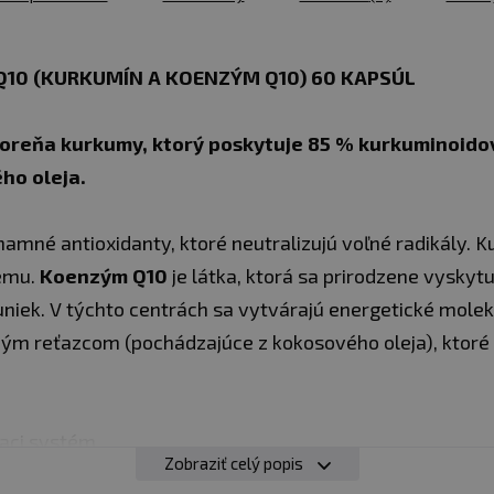
Q10 (KURKUMÍN A KOENZÝM Q10) 60 KAPSÚL
koreňa kurkumy, ktorý poskytuje 85 % kurkuminoido
ho oleja.
amné antioxidanty, ktoré neutralizujú voľné radikály. 
tému.
Koenzým Q10
je látka, ktorá sa prirodzene vyskyt
niek. V týchto centrách sa vytvárajú energetické molek
dlhým reťazcom (pochádzajúce z kokosového oleja), ktor
iaci systém
Zobraziť celý popis