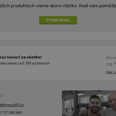
ašich produktoch vieme skoro všetko. Radi vám pomôž
Pridať dotaz
ov hovorí za všetko!
Obch
Ing. 
réky máme za 6 789 pozitívnych
Viac o
ty
@fitness007.cz
 777 290 469