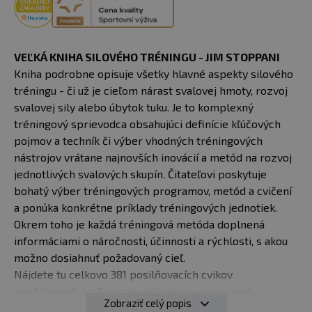
VEĽKÁ KNIHA SILOVÉHO TRÉNINGU - JIM STOPPANI
Kniha podrobne opisuje všetky hlavné aspekty silového
tréningu - či už je cieľom nárast svalovej hmoty, rozvoj
svalovej sily alebo úbytok tuku. Je to komplexný
tréningový sprievodca obsahujúci definície kľúčových
pojmov a techník či výber vhodných tréningových
nástrojov vrátane najnovších inovácií a metód na rozvoj
jednotlivých svalových skupín. Čitateľovi poskytuje
bohatý výber tréningových programov, metód a cvičení
a ponúka konkrétne príklady tréningových jednotiek.
Okrem toho je každá tréningová metóda doplnená
informáciami o náročnosti, účinnosti a rýchlosti, s akou
možno dosiahnuť požadovaný cieľ.
Nájdete tu celkovo 381 posilňovacích cvikov
rozdelených podľa svalových skupín, popisy ich
Zobraziť celý popis
správneho prevedenia vrátane názorných fotografií, čo