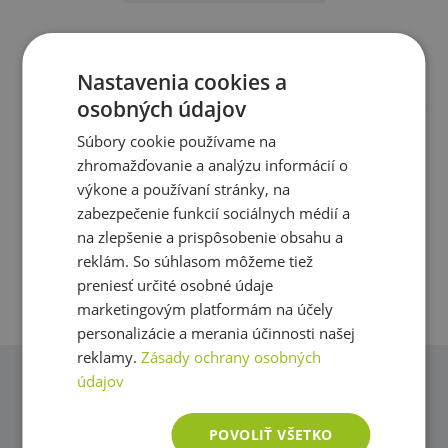
ocenia najmä začiatočníci. Skúseným a pravidelne
trénujúcim športovcom publikácia pomôže prekonať
stagnáciu vo výkonnosti alebo vyriešiť iné problémy, s
Recenzie
Produkt zatiaľ nikdo nehodnotil
Nastavenia cookies a
ktorými sa môžu stretnúť počas silového tréningu.
osobných údajov
Obsah: 1:
Súbory cookie používame na
Máte s produktom skúsenosť? Napíšte recenziu a
zhromažďovanie a analýzu informácií o
pomôžte tak ostatným zákazníkom s rozhodovaním.
- Základy tréningu
výkone a používaní stránky, na
Ďakujeme :-)
- Tréning pre rozvoj svalstva
zabezpečenie funkcií sociálnych médií a
- Pokročilé metódy na rozvoj svalového obvodu
na zlepšenie a prispôsobenie obsahu a
Pridať vlastné hodnotenie
- Tréningové programy pre rozvoj svalového obvodu
reklám. So súhlasom môžeme tiež
- Základné metódy pre rozvoj maximálnej sily
preniesť určité osobné údaje
- Pokročilé metódy pre rozvoj maximálnej sily
marketingovým platformám na účely
- Tréningové programy pre rozvoj maximálnej sily
personalizácie a merania účinnosti našej
- Cvičebný tréner
reklamy.
Zásady ochrany osobných
údajov
Dotazy
Radi vám pomôžeme
POVOLIŤ VŠETKO