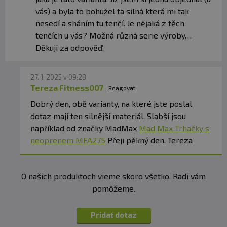
vás) a byla to bohužel ta silná která mi tak
nesedí a sháním tu tenčí. Je nějaká z těch
tenčích u vás? Možná různá serie výroby…
Děkuji za odpověď.
27. 1. 2025 v 09:28
Tereza Fitness007
Reagovat
Dobrý den, obě varianty, na které jste poslal
dotaz mají ten silnější materiál. Slabší jsou
například od značky MadMax
Mad Max Trhačky s
neoprenem MFA275
Přeji pěkný den, Tereza
O našich produktoch vieme skoro všetko. Radi vám
pomôžeme.
Pridať dotaz