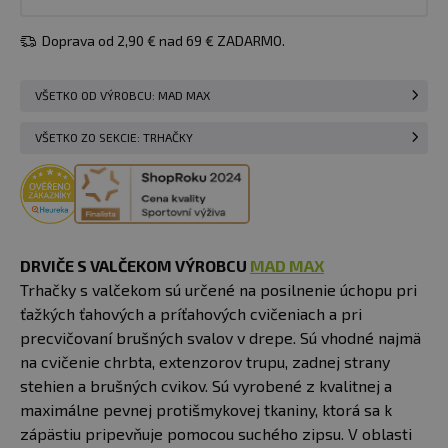
Doprava od 2,90 € nad 69 € ZADARMO.
VŠETKO OD VÝROBCU: MAD MAX
VŠETKO ZO SEKCIE: TRHAČKY
DRVIČE S VALČEKOM VÝROBCU
MAD MAX
Trhačky s valčekom sú určené na posilnenie úchopu pri
ťažkých ťahových a príťahových cvičeniach a pri
precvičovaní brušných svalov v drepe. Sú vhodné najmä
na cvičenie chrbta, extenzorov trupu, zadnej strany
stehien a brušných cvikov. Sú vyrobené z kvalitnej a
maximálne pevnej protišmykovej tkaniny, ktorá sa k
zápästiu pripevňuje pomocou suchého zipsu. V oblasti