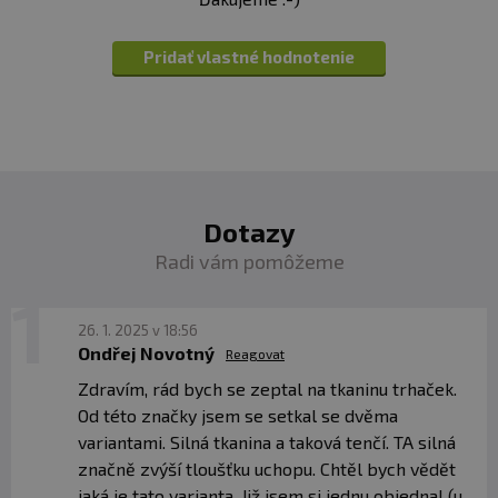
Pridať vlastné hodnotenie
Dotazy
Radi vám pomôžeme
26. 1. 2025 v 18:56
Ondřej Novotný
Reagovat
Zdravím, rád bych se zeptal na tkaninu trhaček.
Od této značky jsem se setkal se dvěma
variantami. Silná tkanina a taková tenčí. TA silná
značně zvýší tloušťku uchopu. Chtěl bych vědět
jaká je tato varianta. Již jsem si jednu objednal (u