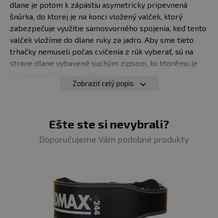
dlane je potom k zápästiu asymetricky pripevnená
šnúrka, do ktorej je na konci vložený valček, ktorý
zabezpečuje využitie samosvorného spojenia, keď tento
valček vložíme do dlane ruky za jadro. Aby sme tieto
trhačky nemuseli počas cvičenia z rúk vyberať, sú na
strane dlane vybavené suchým zipsom, ku ktorému je
pripevnená šnúrka s valčekom.
Zobraziť celý popis
Dostupné veľkosti
: univerzálne
Ešte ste si nevybrali?
Doporučujeme Vám podobné produkty