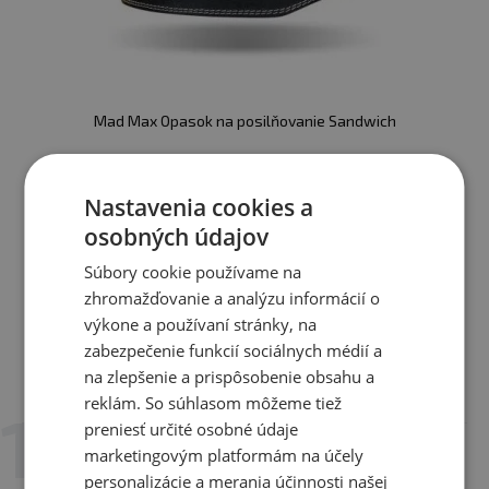
Mad Max Opasok na posilňovanie Sandwich
14,42 €
Nastavenia cookies a
skladom
osobných údajov
Zobraziť všetky produkty v akcii
Súbory cookie používame na
zhromažďovanie a analýzu informácií o
výkone a používaní stránky, na
zabezpečenie funkcií sociálnych médií a
na zlepšenie a prispôsobenie obsahu a
Recenzie
Už hodnotili 3 zákazníci
reklám. So súhlasom môžeme tiež
preniesť určité osobné údaje
25. 3. 2026 v 17:01
marketingovým platformám na účely
Lucie Malá
personalizácie a merania účinnosti našej