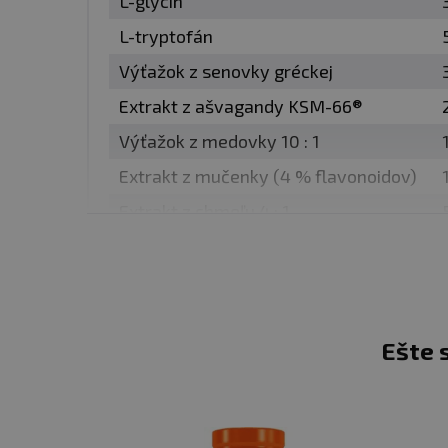
L-glycín
✅ UPOKOJENIE MYSLE A 
L-tryptofán
Večer často nespočíva pro
Výťažok z senovky gréckej
činnosti mozgu.
L-glycín 
Extrakt z ašvagandy KSM-66®
zaspávanie. Horčík podpo
Výťažok z medovky 10 : 1
"vypnutia", nie zaspávania
Extrakt z mučenky (4 % flavonoidov)
Extrakt z chmeľu 4 : 1
✅ STABILNEJŠÍ A HLBŠÍ
Bylinný komplex
valeriá
Výťažok z višne 50 : 1
nočných prebudení a dlhší 
Horčík (chelátová forma)
Vitamín B6 (aktívna forma)
✅ SKUTOČNÁ REGENERÁC
Ešte 
* RHP = referenčné hodnoty príjmu
Počas kvalitného spánku 
hormonálnu rovnováhu.
H
nevyhnutné pre pocit ener