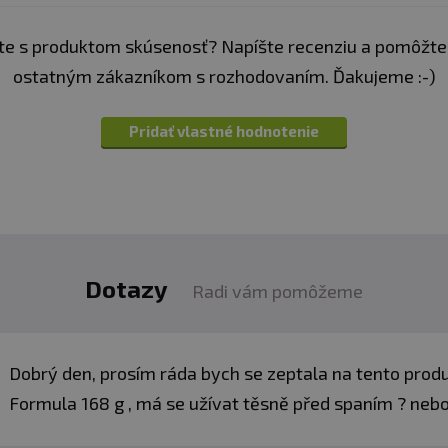
podporu spánku bez melatonínu
e s produktom skúsenosť? Napíšte recenziu a pomôžte
miesto kapsúl uprednostňujú nápoj
ostatným zákazníkom s rozhodovaním. Ďakujeme :-)
 sa budíte a ráno
máte pocit, že ste
v skutočnosti vô
Pridať vlastné hodnotenie
, ale neschopnosť tela prepnúť z denného výkonnostnéh
tém zostáva aktívny, stresové napätie pretrváva a moz
rmula
je určená na tento moment prechodu. Nenúti k sp
Dotazy
Radi vám pomôžeme
mbinácia aminokyselín, adaptogénnych bylín a chelátu 
lejšie zaspávanie a stabilnejšiu noc. Výsledkom je, že s
".
Dobrý den, prosím ráda bych se zeptala na tento pr
Formula 168 g , má se užívat těsně před spaním ? nebo
huje melatonín, nenarúša produkciu vašich vlastných 