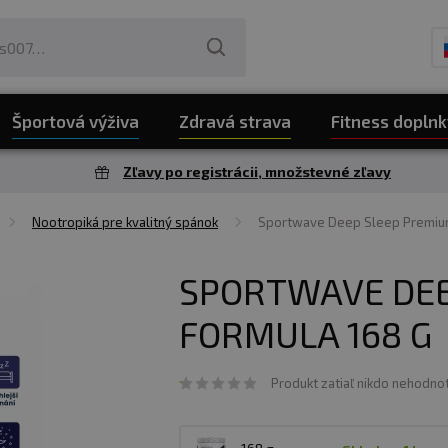
Športová výživa
Zdravá strava
Fitness doplnk
Zľavy po registrácii, množstevné zľavy
Nootropiká pre kvalitný spánok
Sportwave Deep Sleep Premium
SPORTWAVE DEE
FORMULA 168 G
Produkt zatiaľ nikdo nehodnot