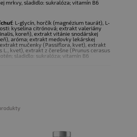
ej mrkvy, sladidlo: sukralóza; vitamín B6
íchuť
: L-glycín, horčík (magnézium taurát), L-
ahčujú prirodzené
osti: kyselina citrónová; extrakt valeriány
inalis, koreň), extrakt vitánie snodárskej
Výsledkom je pocit
reň), aróma; extrakt medovky lekárskej
), extrakt mučenky (Passiflora, kvet), extrakt
L., kvet), extrakt z čerešne (Prunus cerasus
rotén; sladidlo: sukralóza; vitamín B6
spánku. To znamená menej
ajväčšej regenerácii.
produkty
 a normalizuje
v a psychiky, čo je