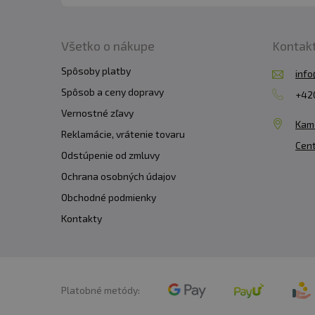
kojúce ženy. Skladujte v 
pred mrazom. Výrobca, an
Všetko o nákupe
Kontak
Spôsoby platby
info
Upozornenie pre alergik
Spôsob a ceny dopravy
+420
Vernostné zľavy
Kam
Reklamácie, vrátenie tovaru
Cent
Odstúpenie od zmluvy
Ochrana osobných údajov
Obchodné podmienky
Kontakty
Platobné metódy: