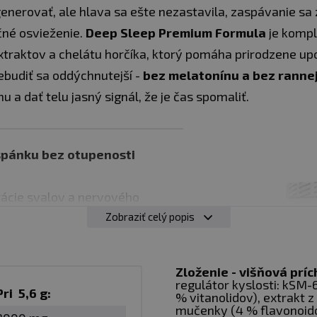
generovať, ale hlava sa ešte nezastavila, zaspávanie sa
čné osvieženie.
Deep Sleep Premium Formula
je kompl
xtraktov a chelátu horčíka, ktorý pomáha prirodzene up
ebudiť sa oddýchnutejší -
bez melatonínu a bez ranne
 a dať telu jasný signál, že je čas spomaliť.
spánku bez otupenosti
ácie svalov a nervového
Zobraziť celý popis
vanie -
bez melatonínu
ylín a horčíka v jednej dávke
Zloženie - višňová príc
hodná na večerný rituál
regulátor kyslosti: kSM-6
Pri 5,6 g:
% vitanolidov), extrakt z
mučenky (4 % flavonoidov