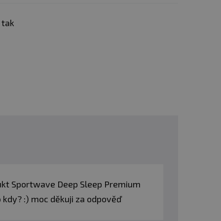
 tak
bec nespali?
Problémom
o režimu do režimu
og nedostáva signál na
ánku -
pomáha telu
horčíka podporuje
a zobudíte skutočne
odukt Sportwave Deep Sleep Premium
 kdy? :) moc děkuji za odpověď
spánkových hormónov ani