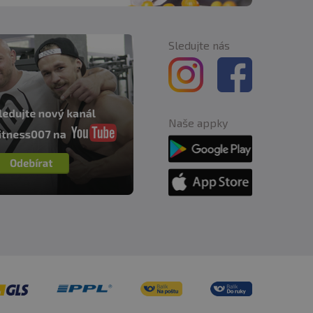
ečnému žiareniu. Chráňte
aním a použitím.
Sledujte nás
Naše appky