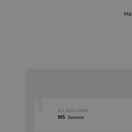
- pre tých, ktorí chcú 
Mát
-
pre všetkých, ktorí na
Zaspávate neskoro, v noci
často nie je dĺžka spánku
regenerácie. Nervový sys
hlbšie fázy spánku.
Deep Sleep Premium Fo
prirodzene spomaliť
. Ko
uvoľnenie organizmu, rých
oddýchnutí, nielen "vyspatí
9. 1. 2025 v 09:40
NS
Reagovat
A keďže prípravok neobsa