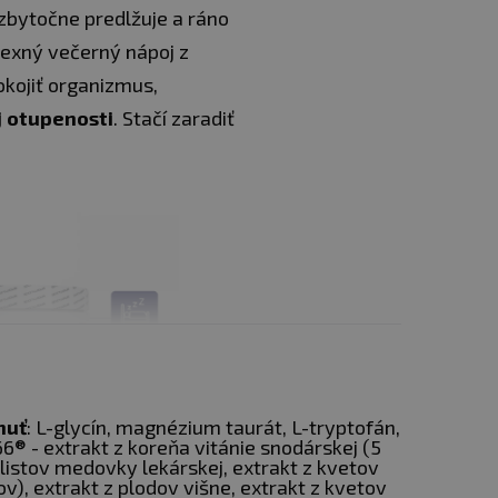
 zbytočne predlžuje a ráno
exný večerný nápoj z
okojiť organizmus,
j otupenosti
. Stačí zaradiť
huť
: L-glycín, magnézium taurát, L-tryptofán,
6® - extrakt z koreňa vitánie snodárskej (5
 listov medovky lekárskej, extrakt z kvetov
), extrakt z plodov višne, extrakt z kvetov