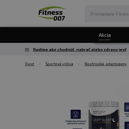
Akcia
Radíme ako chudnúť, nabrať alebo zdravo jesť
Úvod
Športová výživa
Nootropiká, adaptogeny