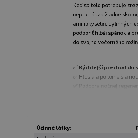
Keď sa telo potrebuje zre
neprichádza žiadne skuto
aminokyselín, bylinných e
podporiť hlbší spánok a pr
do svojho večerného režimu
✅
Rýchlejší prechod do 
✅ Hlbšia a pokojnejšia noc
✅ Podpora nočnej regener
systému
✅ Vhodný na dlhodobé uží
✅ Komplex aminokyselín, b
✅ Jemná višňová príchuť v
Účinné látky: