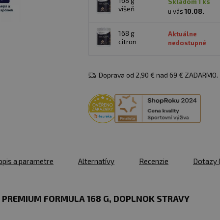
168 g
skladom 1 ks
višeň
u vás
10.08.
168 g
Aktuálne
citron
nedostupné
Doprava od 2,90 € nad 69 € ZADARMO.
opis a parametre
Alternatívy
Recenzie
Dotazy
 PREMIUM FORMULA 168 G, DOPLNOK STRAVY