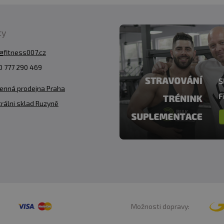
suchu a pri teplote do 25 °C. Nevystavujte priamemu sln
i predajca neručí za vady vzniknuté nevhodným skladov
ty
@fitness007.cz
ov:
Alergény v zložení produktu sú
tučne
zvýraznené.
 777 290 469
enná prodejna Praha
rálni sklad Ruzyně
Možnosti dopravy: