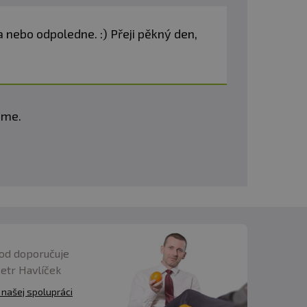
.
 nebo odpoledne. :) Přeji pěkný den,
aním. Rozmiešajte v 100-
eme.
od doporučuje
Petr Havlíček
trej stravy.
 našej spolupráci
vhodné pre deti, tehotné a