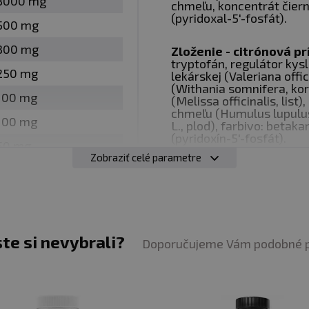
3000 mg
chmeľu, koncentrát čiern
(pyridoxal-5'-fosfát).
TELA
500 mg
blém v únave tela, ale v
300 mg
Zloženie - citrónová pr
a L-tryptofán
pomáhajú znižovať vnútorné napätie a uľ
tryptofán, regulátor kysl
250 mg
lekárskej (Valeriana offic
ruje uvoľnenie nervového systému a svalového tonusu. 
(Withania somnifera, ko
100 mg
(Melissa officinalis, list
.
chmeľu (Humulus lupulus 
100 mg
L., plod), farbivo: betaka
(pyridoxín-5'-fosfát).
50 mg
 SPÁNOK
Zobraziť celé parametre
ny, medovky, mučenky a chmeľu
podporuje kontinuitu 
50 mg
pobyt v hlbších štádiách spánku - práve tu dochádza k n
125 mg (33 % RHP*)
1,4 mg (100 % RHP*)
IA POČAS NOCI
ste si nevybrali?
Doporučujeme Vám podobné 
telo obnovuje svalové vlákna, obnovuje nervový systém
orčík a vitamín B6
prispievajú k normálnej funkcii svalo
gie ráno.