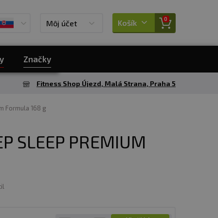
0
Košík
Môj účet
y
Značky
Fitness Shop Újezd, Malá Strana, Praha 5
 Formula 168 g
P SLEEP PREMIUM
il