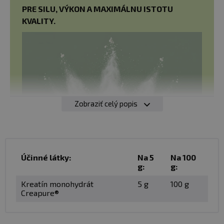
PRE SILU, VÝKON A MAXIMÁLNU ISTOTU
KVALITY.
Zobraziť celý popis
Účinné látky:
Na 5
Na 100
g:
g:
Kreatín monohydrát
5 g
100 g
Creapure®
SmartFuel Kreatín monohydrát Creapure®