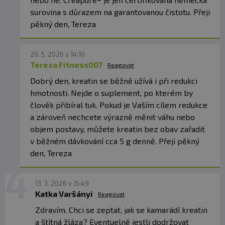
Kreatín sa v tele premieňa na kreatínfosfát, ktorý
surovina s důrazem na garantovanou čistotu. Přeji
slúži ako okamžitý zdroj energie pre svaly. To
pěkný den, Tereza
vedie k lepším výkonom, väčšej sile a rýchlejšej
regenerácii po tréningu. Zároveň podporuje
20. 5. 2026 v 14:10
zväčšenie objemu svalových buniek a celkový
Tereza Fitness007
Reagovat
rast svalovej hmoty.
Dobrý den, kreatin se běžně užívá i při redukci
hmotnosti. Nejde o suplement, po kterém by
JE VHODNÝ AJ PRE ZAČIATOČNÍKOV?
člověk přibíral tuk. Pokud je Vaším cílem redukce
Áno, kreatín monohydrát je vhodný pre
a zároveň nechcete výrazně měnit váhu nebo
začiatočníkov aj pokročilých športovcov.
objem postavy, můžete kreatin bez obav zařadit
v běžném dávkování cca 5 g denně. Přeji pěkný
den, Tereza
PRODUKT V SKRATKE:
✅ 100 %
kreatín monohydrát Creapure®
13. 3. 2026 v 15:49
✅ Prémiová nemecká kvalita
Katka Varšányi
Reagovat
✅ Maximálna čistota bez kompromisov
Zdravím. Chci se zeptat, jak se kamarádí kreatin
✅ Bez príchutí, sladidiel a plnidiel
a štítná žláza? Eventuelně jestli dodržovat