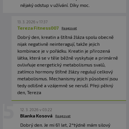
✅ Podpora výkonu pri intenzívnom tréningu*
nějaký odstup v užívání. Díky moc.
✅ Obľúbený doplnok na budovanie sily a svalovej
hmoty
✅ Vhodný pre začiatočníkov aj pokročilých
13. 3. 2026 v 17:37
Tereza Fitness007
Reagovat
športovcov
✅ 100 dávok v balení
Dobrý den, kreatin a štítná žláza spolu obecně
nijak negativně neinteragují, takže jejich
kombinace je v pořádku. Kreatin je přirozená
látka, která se v těle běžně vyskytuje a primárně
Odporúčané
ovlivňuje energetický metabolismus svalů,
Užívajte 5 g pred
dávkovanie:
zatímco hormony štítné žlázy regulují celkový
tréningom alebo 5 g po
metabolismus. Mechanismy jejich působení jsou
tréningu spolu so
tedy odlišné a vzájemně se neruší. Přeji pěkný
sacharidmi a bielkovinami.
den, Tereza
Balenie:
500 g
Dávka:
5 g
12. 3. 2026 v 03:22
Počet dávok v balení:
Blanka Kosová
100
Reagovat
Dobrý den. Je mi 61 let, 2*týdně mám silový
Minimálna trvanlivosť:
Pozrite na obal.