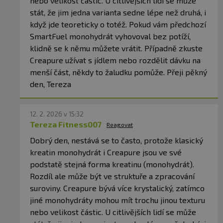
nebo velikost částic. U citlivějších lidí se může
stát, že jim jedna varianta sedne lépe než druhá, i
když jde teoreticky o totéž. Pokud vám předchozí
SmartFuel monohydrát vyhovoval bez potíží,
klidně se k němu můžete vrátit. Případně zkuste
Creapure užívat s jídlem nebo rozdělit dávku na
menší část, někdy to žaludku pomůže. Přeji pěkný
den, Tereza
12. 2. 2026 v 15:32
Tereza Fitness007
Reagovat
Dobrý den, nestává se to často, protože klasický
kreatin monohydrát i Creapure jsou ve své
podstatě stejná forma kreatinu (monohydrát).
Rozdíl ale může být ve struktuře a zpracování
suroviny. Creapure bývá více krystalický, zatímco
jiné monohydráty mohou mít trochu jinou texturu
nebo velikost částic. U citlivějších lidí se může