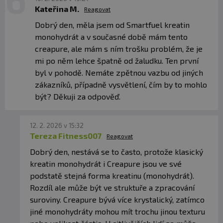
Kateřina M.
Reagovat
Dobrý den, měla jsem od Smartfuel kreatin
monohydrát a v současné době mám tento
creapure, ale mám s ním trošku problém, že je
mi po něm lehce špatně od žaludku. Ten první
byl v pohodě. Nemáte zpětnou vazbu od jiných
zákazníků, případně vysvětlení, čím by to mohlo
být? Děkuji za odpověď.
12. 2. 2026 v 15:32
Tereza Fitness007
Reagovat
Dobrý den, nestává se to často, protože klasický
kreatin monohydrát i Creapure jsou ve své
podstatě stejná forma kreatinu (monohydrát).
Rozdíl ale může být ve struktuře a zpracování
suroviny. Creapure bývá více krystalický, zatímco
jiné monohydráty mohou mít trochu jinou texturu