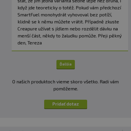
stát, že jim jedna varianta sedne lépe než druhá, i
když jde teoreticky o totéž. Pokud vám předchozí
SmartFuel monohydrát vyhovoval bez potíží,
klidně se k němu můžete vrátit. Případně zkuste
Creapure užívat s jídlem nebo rozdělit dávku na
menší část, někdy to žaludku pomůže. Přeji pěkný
den, Tereza
Ďalšia
O našich produktoch vieme skoro všetko. Radi vám
pomôžeme.
Pridať dotaz