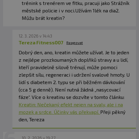
trénink s trenérem ve fitku, pracuji jako Strážník
městské policie i v noci.Užívám 1lék na dia2.
Můžu brát kreatin?
Upozornenie: Doplnok stravy.
Vhodný najmä
pre športovcov. Nenahrádza pestrú stravu.
12. 3. 2026 v 14:43
Neprekračujte odporúčané denné dávkovanie.
Tereza Fitness007
Reagovat
Uchovávajte mimo dosahu detí! Nie je vhodný pre
Dobrý den, ano, kreatin můžete užívat. Je to jeden
deti, tehotné a dojčiace ženy. Skladujte na suchom
z nejlépe prozkoumaných doplňků stravy a u lidí,
mieste pri teplote do 25 °C. Nevystavujte
kteří pravidelně silově trénují, může pomoci
priamemu slnečnému žiareniu. Chráňte pred
zlepšit sílu, regeneraci i udržení svalové hmoty. U
mrazom. Výrobca ani predajca nezodpovedajú za
lidí s diabetem 2. typu se při běžném dávkování
vady vzniknuté nesprávnym skladovaním a
(cca 5 g denně). Není nutná žádná „nasycovací
používaním.
fáze“. Více o kreatinu se dozvíte v tomto článku:
Kreatin: Nečekaný efekt nejen na svaly, ale i na
Upozornenie pre alergikov:
Alergény v zložení
mozek a srdce. Účinky vás překvapí.
Přeji pěkný
výrobku sú
zvýraznené tučným písmom
.
den, Tereza
10. 2. 2026 v 19:27