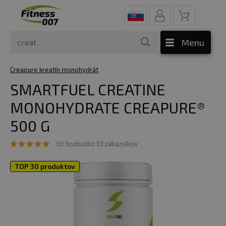
Menu
Creapure kreatín monohydrát
SMARTFUEL CREATINE
MONOHYDRATE CREAPURE®
500 G
Už hodnotilo 53 zákazníkov
TOP 30 produktov