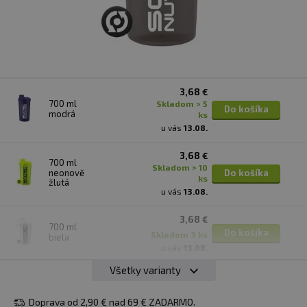
3,68 €
700 ml
skladom > 5
Do košíka
modrá
ks
u vás
13.08.
3,68 €
700 ml
skladom > 10
neonově
Do košíka
ks
žlutá
u vás
13.08.
3,68 €
700 ml
Do košíka
skladom 3 ks
biela
u vás
13.08.
Všetky varianty
3,68 €
700 ml
skladom > 10
Do košíka
kouřová
ks
Doprava od 2,90 € nad 69 € ZADARMO.