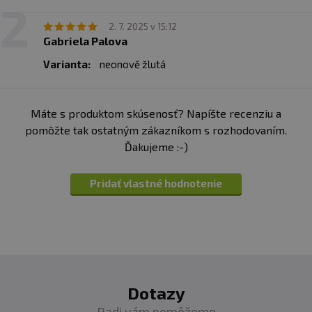
2. 7. 2025 v 15:12
Gabriela Palova
Varianta:
neonově žlutá
Máte s produktom skúsenosť? Napíšte recenziu a
pomôžte tak ostatným zákazníkom s rozhodovaním.
Ďakujeme :-)
Pridať vlastné hodnotenie
Dotazy
Radi vám pomôžeme