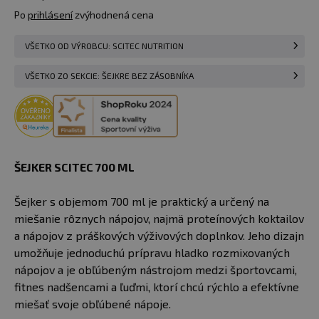
u vás
13.08.
Po
prihlásení
zvýhodnená cena
VŠETKO OD VÝROBCU: SCITEC NUTRITION
VŠETKO ZO SEKCIE: ŠEJKRE BEZ ZÁSOBNÍKA
ŠEJKER SCITEC 700 ML
Šejker s objemom 700 ml je praktický a určený na
miešanie rôznych nápojov, najmä proteínových koktailov
a nápojov z práškových výživových doplnkov. Jeho dizajn
umožňuje jednoduchú prípravu hladko rozmixovaných
nápojov a je obľúbeným nástrojom medzi športovcami,
fitnes nadšencami a ľuďmi, ktorí chcú rýchlo a efektívne
miešať svoje obľúbené nápoje.