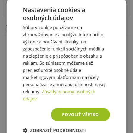
detoxikaci.
Užívání ostropestřce může být dle studií
- z toho silymarin
188 mg
Nastavenia cookies a
prospěšné také pro
onkologické pacienty
, kdy
zmírňuje následky radioterapie.
osobných údajov
Složení:
sojový olej, antioxidant (extrakt bohatý na
Súbory cookie používame na
Doporučené dávkování
: Užívejte 1 kapsli denně, zapijte
tokoferol), tobolka (želatina, zvlhčující látka glycerol),
zhromažďovanie a analýzu informácií o
pitná voda, barviva (fosforečnany vápenaté, oxidy železa
dostatečným množstvím vody.
Zobraziť celé parametre
výkone a používaní stránky, na
a hydroxidy železa), ostropestřec mariánský extrakt
semena 29%.
Vyrobeno v závodě, který vyrábí
zabezpečenie funkcií sociálnych médií a
TIP:
Užívejte společně s lehce stravitelným cukrem
potraviny obsahující mléko, vejce, lepek, sóju,
na zlepšenie a prispôsobenie obsahu a
arašídy, ořechy, celer, ryby, korýše, měkkýše a oxid
(hroznovým) a dbejte na dostatečný příjem vitamínů
reklám. So súhlasom môžeme tiež
siřičitý.
skupiny B.
preniesť určité osobné údaje
Ešte ste si nevybrali?
marketingovým platformám na účely
Balení
: 80 kapslí
Doporučujeme Vám podobné produkty
personalizácie a merania účinnosti našej
reklamy.
Zásady ochrany osobných
Denní dávka
: 1 kapsle
údajov
Počet dávek v balení
: 80
POVOLIŤ VŠETKO
Minimální trvanlivost
: Viz obal
ZOBRAZIŤ PODROBNOSTI