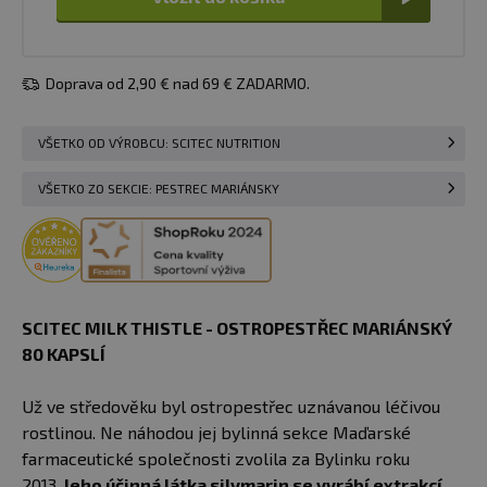
Doprava od 2,90 € nad 69 € ZADARMO.
VŠETKO OD VÝROBCU: SCITEC NUTRITION
VŠETKO ZO SEKCIE: PESTREC MARIÁNSKY
SCITEC MILK THISTLE - OSTROPESTŘEC MARIÁNSKÝ
80 KAPSLÍ
Už ve středověku byl ostropestřec uznávanou léčivou
rostlinou. Ne náhodou jej bylinná sekce Maďarské
farmaceutické společnosti zvolila za Bylinku roku
2013.
Jeho účinná látka silymarin se vyrábí extrakcí