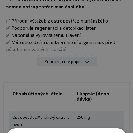
semen ostropestřce mariánského.
✅ Přírodní výtažek z ostropestřce mariánského
✅ Podporuje regeneraci a detoxikaci jater
✅ Napomáhá vyrovnanému trávení
✅ Má antioxidační účinky a chrání organizmus před
působením volných radikálů
✅ Vhodný i v případě intoxikace (např. při nadměrné
Zobraziť celý popis
konzumaci alkoholu)
Hlavní účinnou látkou ostropestřce mariánského
(Silybum marianum) je silymarin, komplex
flavonoidů, které mají
antioxidační
účinky. Díky nim
Obsah účinných látek:
1 kapsle (denní
dávka)
ostropestřec mariánský mimo jiné
zvyšuje hladiny
vitamínu E (α-tokoferolu), β-karotenu a vitamínu C
(askorbátu) a zmírňuje poškozování buněčných
Ostropestřec Mariánský extrakt
250 mg
membrán volnými radikály.
Zároveň
podporuje
ovoce
regeneraci jaterních buněk a napomáhá