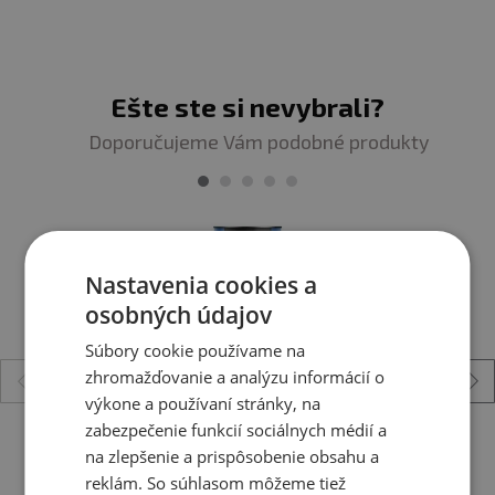
Upozornenie
: Výživový doplnok. Vhodné najmä pre
športovcov. Nie je náhradou pestrej stravy.
Neprekračujte odporúčanú dennú dávku. Uchovávajte
Ešte ste si nevybrali?
mimo dosahu detí! nevhodné pre deti, tehotné a
Doporučujeme Vám podobné produkty
dojčiace ženy. Skladujte na suchom mieste a pri teplote
do 25 °C. Nevystavujte priamemu slnečnému žiareniu.
Chráňte pred mrazom. Výrobca nezodpovedá za vady
spôsobené nesprávnym skladovaním a používaním.
Nastavenia cookies a
Upozornenie pre alergikov
: Alergény v zložkách
osobných údajov
výrobku sú zvýraznené
tučným písmom
.
Súbory cookie používame na
zhromažďovanie a analýzu informácií o
výkone a používaní stránky, na
zabezpečenie funkcií sociálnych médií a
Scitec Protein Delite Shake 700 g
na zlepšenie a prispôsobenie obsahu a
reklám. So súhlasom môžeme tiež