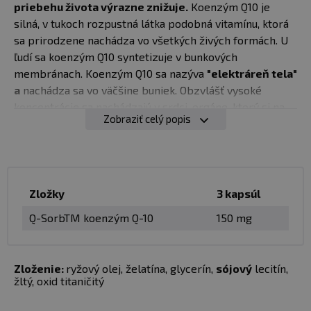
priebehu života výrazne znižuje.
Koenzým Q10 je
silná, v tukoch rozpustná látka podobná vitamínu, ktorá
sa prirodzene nachádza vo všetkých živých formách. U
ľudí sa koenzým Q10 syntetizuje v bunkových
membránach. Koenzým Q10 sa nazýva
"elektráreň tela"
a
nachádza sa vo väčšine buniek. Obzvlášť vysoké
koncentrácie sa nachádzajú v srdci, orgáne, ktorý si na
Zobraziť celý popis
normálne fungovanie vyžaduje vysoké dávky energie.
Odporúčané dávkovanie:
dospelí: užívajte 1 kapsulu
koenzýmu Q10 s jedlom 3-krát denne.
Zložky
3 kapsúl
Dávkovanie:
3 kapsula s dennou dávkou
Q-SorbTM koenzým Q-10
150 mg
Balenie
: 100 kapsúl
Zloženie:
ryžový olej, želatína, glycerín,
sójový
lecitín,
Počet dávok
: 33
žltý, oxid titaničitý
Minimálna trvanlivosť
: pozri obal