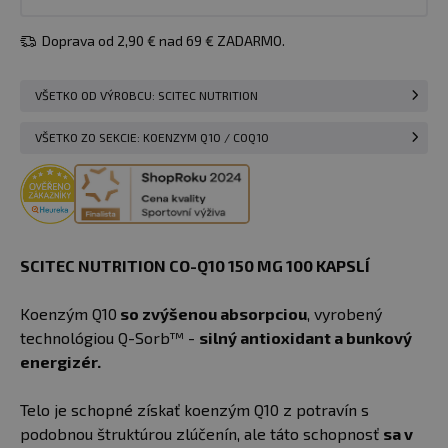
Doprava od 2,90 € nad 69 € ZADARMO.
VŠETKO OD VÝROBCU: SCITEC NUTRITION
VŠETKO ZO SEKCIE: KOENZYM Q10 / COQ10
SCITEC NUTRITION CO-Q10 150 MG 100 KAPSLÍ
Koenzým Q10
so zvýšenou absorpciou
, vyrobený
technológiou Q-Sorb™ -
silný antioxidant a bunkový
energizér.
Telo je schopné získať koenzým Q10 z potravín s
podobnou štruktúrou zlúčenín, ale táto schopnosť
sa v