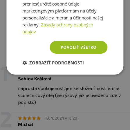
37,13 €
preniesť určité osobné údaje
skladom
marketingovým platformám na účely
personalizácie a merania účinnosti našej
reklamy.
Zásady ochrany osobných
Zobraziť všetky produkty v akcii
údajov
POVOLIŤ VŠETKO
Recenzie
Už hodnotili 4 zákazníci
ZOBRAZIŤ PODROBNOSTI
1. 5. 2024 v 05:54
Sabina Králová
naprostá spokojenost, jen ke složení: nosičem je
slunečnicový olej (ne rýžový, jak je uvedeno zde v
popisku)
19. 4. 2024 v 16:28
Michal