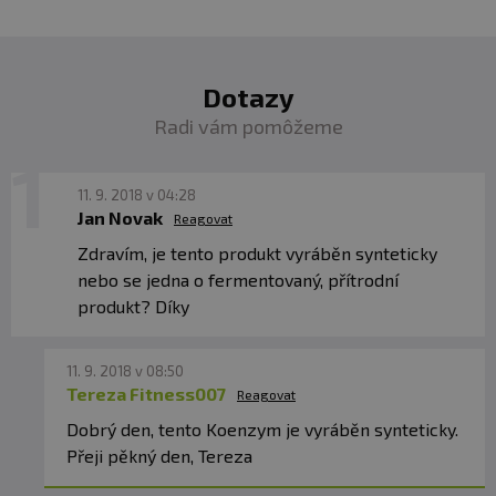
Dotazy
Radi vám pomôžeme
11. 9. 2018 v 04:28
Jan Novak
Reagovat
Zdravím, je tento produkt vyráběn synteticky
nebo se jedna o fermentovaný, přítrodní
produkt? Díky
11. 9. 2018 v 08:50
Tereza Fitness007
Reagovat
Dobrý den, tento Koenzym je vyráběn synteticky.
Přeji pěkný den, Tereza