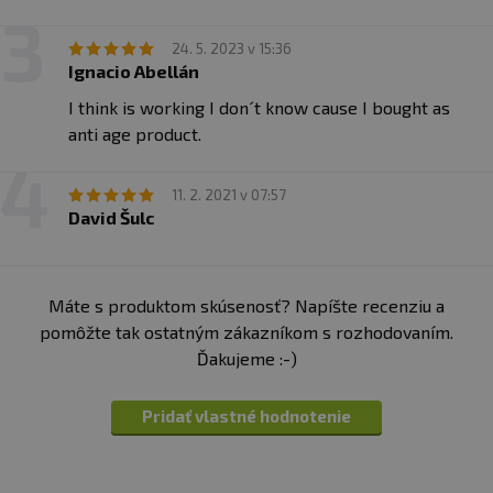
24. 5. 2023 v 15:36
Ignacio Abellán
I think is working I don´t know cause I bought as
anti age product.
11. 2. 2021 v 07:57
David Šulc
Máte s produktom skúsenosť? Napíšte recenziu a
pomôžte tak ostatným zákazníkom s rozhodovaním.
Ďakujeme :-)
Pridať vlastné hodnotenie