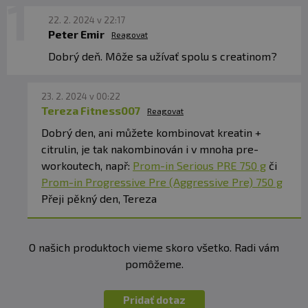
22. 2. 2024 v 22:17
Peter Emir
Reagovat
Dobrý deň. Môže sa užívať spolu s creatinom?
23. 2. 2024 v 00:22
Tereza Fitness007
Reagovat
Dobrý den, ani můžete kombinovat kreatin +
citrulin, je tak nakombinován i v mnoha pre-
workoutech, např:
Prom-in Serious PRE 750 g
či
Prom-in Progressive Pre (Aggressive Pre) 750 g
Přeji pěkný den, Tereza
O našich produktoch vieme skoro všetko. Radi vám
pomôžeme.
Pridať dotaz