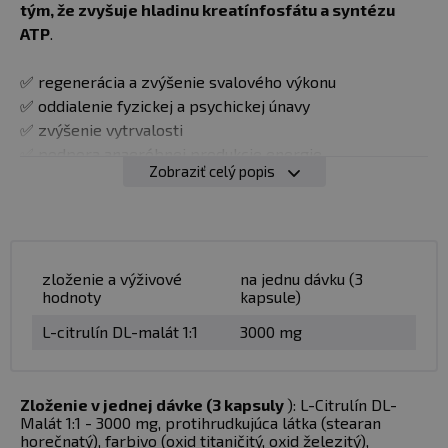
tým, že zvyšuje hladinu kreatínfosfátu a syntézu
ATP
.
✅ regenerácia a zvýšenie svalového výkonu
✅ oddialenie fyzickej a psychickej únavy
✅ zvýšenie vytrvalosti
✅ podpora anaeróbnej produkcie energie
Zobraziť celý popis
✅ tabletová forma
"Aeróbny kreatín?"
Citrulín malát preukázateľne
zvyšuje svalový výkon, podporuje anaeróbnu produkciu
energie a odďaľuje únavu.
Znižuje hromadenie
zloženie a výživové
na jednu dávku (3
hodnoty
kapsule)
amoniaku a kyseliny mliečnej
, urýchľuje regeneráciu
svalov opakovanou syntézou kreatínfosfátu a ATP.
L-citrulín DL-malát 1:1
3000 mg
Citrulín malát tiež zvyšuje hladinu arginínu v tele,
dokonca viac ako samotný L-arginín! Arginín je známy
ako prekurzor pri tvorbe oxidu dusnatého (NO), ktorý je
Zloženie v jednej dávke (3 kapsuly
): L-Citrulín DL-
zodpovedný za extrémne napumpovanie a intenzívny
Malát 1:1 - 3000 mg, protihrudkujúca látka (stearan
horečnatý), farbivo (oxid titaničitý, oxid železitý),
transport kyslíka a živín vo svaloch.