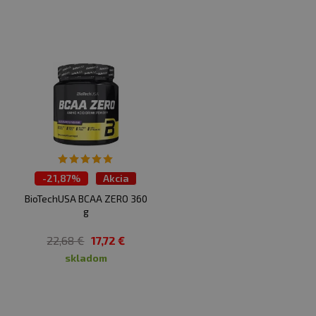
-
21,87%
Akcia
BioTechUSA BCAA ZERO 360
g
22,68 €
17,72 €
skladom