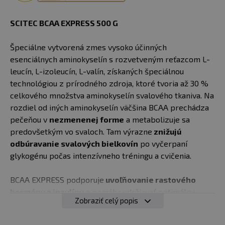
SCITEC BCAA EXPRESS 500 G
Špeciálne vytvorená zmes vysoko účinných
esenciálnych aminokyselín s rozvetveným reťazcom L-
leucín, L-izoleucín, L-valín, získaných špeciálnou
technológiou z prírodného zdroja, ktoré tvoria až 30 %
celkového množstva aminokyselín svalového tkaniva. Na
rozdiel od iných aminokyselín väčšina BCAA prechádza
pečeňou v
nezmenenej forme
a metabolizuje sa
predovšetkým vo svaloch. Tam výrazne
znižujú
odbúravanie svalových bielkovín
po vyčerpaní
glykogénu počas intenzívneho tréningu a cvičenia.
BCAA EXPRESS podporuje
uvoľňovanie rastového
hormónu a inzulínu
a pomáha udržiavať optimálnu
Zobraziť celý popis
hladinu testosterónu a kortizolu. To vytvára podmienky
pre anabolický proces, ktorý vedie k
regenerácii a