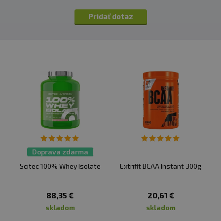
sa nachádzali, aby sa nachádzali, aby sa nachádzali na
Pridať dotaz
mieste, kde je potrebné zabezpečiť, aby sa nachádzali.
Vhodné najmä pre športovcov. Nie je náhradou pestrej
stravy. Neprekračujte odporúčanú dennú dávku.
Uchovávajte mimo dosahu detí! Nevhodné pre deti,
tehotné a dojčiace ženy. Skladujte na suchom mieste a
pri teplote do 25 °C. Nevystavujte priamemu slnečnému
žiareniu. Chráňte pred mrazom. Výrobca nezodpovedá
za vady spôsobené nesprávnym skladovaním a
používaním.
Upozornenie pre alergikov
: Alergény v zložkách
Doprava zdarma
výrobku sú zvýraznené
tučným písmom
.
Scitec 100% Whey Isolate
Extrifit BCAA Instant 300g
88,35 €
20,61 €
skladom
skladom