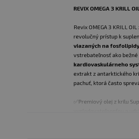
REVIX OMEGA 3 KRILL OI
Revix OMEGA 3 KRILL OIL
revolučný prístup k supl
viazaných na fosfolipid
vstrebateľnosť ako bežné
kardiovaskulárneho sys
extrakt z antarktického k
pachuť, ktorá často spre
✅Premiový olej z krilu Su
vysledovateľnosťou a ud
✅Silný srdcový a cievny 
cholesterolu a optimálny 
✅Svetlejšia myseľ a konce