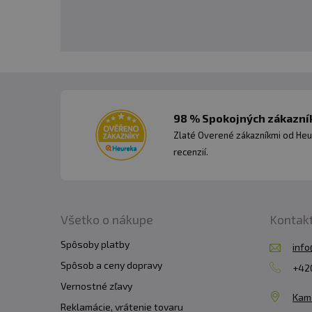
Prémiová kvalita:
úroveň kvality, účinnos
Certifikovaná výr
zaručuje vysokú kvalit
98 % Spokojných zákazník
Odporúčané dávkovanie
Zlaté Overené zákazníkmi od Heu
dostatočným množstvom v
recenzií.
90
kapsúl
Všetko o nákupe
Kontak
Denná dávka
: 3 kapsuly
Spôsoby platby
info
Spôsob a ceny dopravy
Počet dávok v balení:
+420
30
Vernostné zľavy
Kam
Reklamácie, vrátenie tovaru
Minimálna trvanlivosť:
P