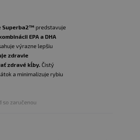
rde Superba2™
predstavuje
kombinácii EPA a DHA
ahuje výrazne lepšiu
je zdravie
ať zdravé kĺby.
Čistý
átok a minimalizuje rybiu
ôd so zaručenou
dporujú zdravú hladinu
 pamäť a podporuje