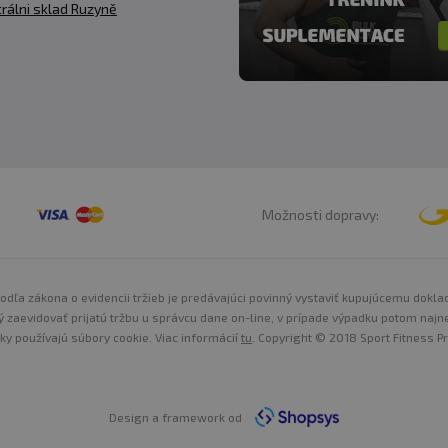
rálni sklad Ruzyně
doplnok. Nie je náhradou pestrej stravy. Neprekračujte
tí. Nie je určené pre deti, tehotné a dojčiace ženy. Skl
a a predajca nezodpovedajú za vady spôsobené nespráv
Možnosti dopravy:
odľa zákona o evidencii tržieb je predávajúci povinný vystaviť kupujúcemu dokla
ý zaevidovať prijatú tržbu u správcu dane on-line, v prípade výpadku potom najn
nky používajú súbory cookie. Viac informácií
tu
. Copyright © 2018 Sport Fitness Pr
Design a framework od