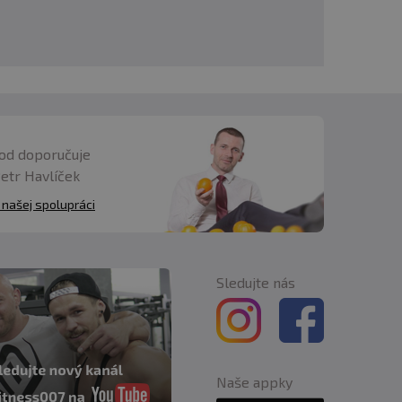
XXWIN® zaručuje vysokú
ácie IFS FOOD, ktorá
od doporučuje
en 1 kapsulu denne) s
Petr Havlíček
 našej spolupráci
Sledujte nás
Naše appky