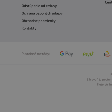
Cent
Odstúpenie od zmluvy
Ochrana osobných údajov
Upozornenie
: Výživový 
Obchodné podmienky
Uchovávajte mimo dosahu de
Kontakty
teplote do 25 °C. Výrobc
používaním.
Platobné metódy:
P
Zároveň je povinn
Tieto strá