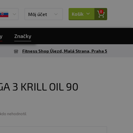
0
Košík
Môj účet
y
Značky
Fitness Shop Újezd, Malá Strana, Praha 5
A 3 KRILL OIL 90
ikdo nehodnotil