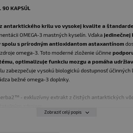
L 90 KAPSÚL
z antarktického krilu vo vysokej kvalite a štanda
ementácii OMEGA-3 mastných kyselín. Vďaka
jedinečnej 
y spolu s prírodným antioxidantom astaxantínom
dos
 zdroje omega-3. Toto moderné zloženie účinne
podporu
tému, optimalizuje funkciu mozgu a pomáha udržiav
rilu zabezpečuje vysokú biologickú dostupnosť účinných l
vádza bežné omega-3 doplnky.
perba2™ - exkluzívny extrakt z čistých antarktických v
ržateľným zdrojom
Zobraziť celý popis
systém - EPA a DHA omega-3 mastné kyseliny aktívne po
krvný tlak
ntrácia - prispieva k normálnej funkcii mozgu, zlepšuje