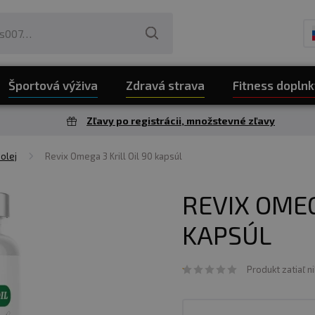
Športová výživa
Zdravá strava
Fitness doplnk
Zľavy po registrácii, množstevné zľavy
 olej
Revix Omega 3 Krill Oil 90 kapsúl
REVIX OMEG
KAPSÚL
Produkt zatiaľ n