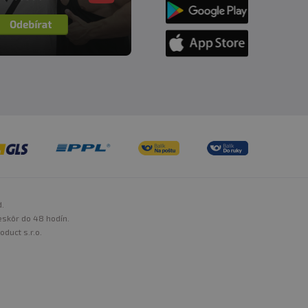
 odporúčanú dennú dávku.
adujte v suchu a pri
nym skladovaním a
d.
eskôr do 48 hodín.
oduct s.r.o.