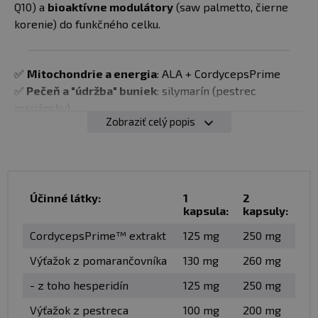
Q10) a
bioaktívne modulátory
(saw palmetto, čierne
korenie) do funkčného celku.
✅
Mitochondrie a energia
: ALA + CordycepsPrime
✅
Pečeň a "údržba" buniek
: silymarín (pestrec
mariánsky)
Zobraziť celý popis
✅
cievy a mikrocirkulácia
: hesperidín + C3 Reduct
✅
Vstrebávanie a biologická dostupnosť
: AstraGin +
BioPerine
Účinné látky:
1
2
Vyššia záťaž (tréning, stres, lieky, vyšší príjem bielkovín)
kapsula:
kapsuly:
zvyšuje nároky na rovnováhu pečene. Udržanie integrity
CordycepsPrime™ extrakt
125 mg
250 mg
hepatocytov a redoxnej stability je kľúčové.
Unikátom
Health Balance je
silymarín, látka, u ktorej bolo
Výťažok z pomarančovníka
130 mg
260 mg
potvrdené, že prispieva k normálnej funkcii pečene.
- z toho hesperidín
125 mg
250 mg
Očakávajte každodennú podporu pečene v obdobiach
zvýšenej záťaže a
prípravok určený na pravidelné
Výťažok z pestreca
100 mg
200 mg