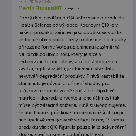
25. 3. 2025 v 10:35
Martin Fitness007
Reagovat
Dobrý den, posílám bližší onformace o produktu
Health Balance od výrobce. Koenzym Q10 je v
našem produktu zařazen jako doplňková složka
ve formě ubichinonu – tedy oxidované, biologicky
přirozené formy. Volba ubichinonu je záměrná.
Na rozdíl od ubichinolu, který je sice v
redukované formě, ale vysoce nestabilní vůči
kyslíku, teplu a světlu, je ubichinon stabilní a
nevytváří degradační produkty. Právě nestabilita
ubichinolu je důvod, proč není vhodný pro
práškové nebo otevřené směsi bez lipidové
matrice – degraduje rychle a jeho účinnost tak
může být zásadně snížena. Plně si uvědomujeme,
že ubichinon v práškové formě má nižší absorpci
než lipidově emulgované softgel formy. V tomto
produktu však Q10 figuruje pouze jako sekundární
složka, a její funkce je podpůrná. Přesto