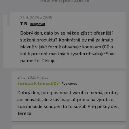
mimo dosahu detí! Skladujte na suchom mieste pri
teplote do 25 °C mimo dosahu priameho slnečného
žiarenia. Chráňte pred mrazom. Výrobca nezodpovedá
23. 3. 2025 v 22:35
za škody spôsobené nesprávnym používaním alebo
T B
Reagovat
skladovaním.
Dobrý den, dalo by se někde zjistit přesnější
složení produktu? Konkrátně by mě zajímalo
Upozornenie pre alergikov
hlavně v jaké formě obsahuje koenzym Q10 a
kolik procent mastných kyselin obsahuje Saw
palmetto. Děkuji.
24. 3. 2025 v 12:35
Tereza Fitness007
Reagovat
Dobrý den, tuto povinnost výrobce nemá, proto ji
ani neuvádí, ale zkusí napsat přímo na výrobce,
zda mi bude schopen to to sdělit. Přej pěkný den,
Tereza