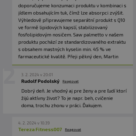
doporučujeme konzumaci produktu v kombinaci s
jídlem obsahujícím tuk, čímž lze absorpci zvýšit.
Výhledově připravujeme separátní produkt s Q10
ve formě lipidových kapslí, stabilizovaný
fosfolipidovým nosičem. Saw palmetto v našem
produktu pochází ze standardizovaného extraktu
s obsahem mastných kyselin min. 45 % ve
farmaceutické kvalitě. Přeji pěkný den, Martin
3. 2. 2024 v 20:01
Rudolf Podolský
Reagovat
Dobrý deň. Je vhodný aj pre ženy a pre ľudí ktorí
žijú aktívny život? To je napr. beh, cvičenie
doma, trochu zhonu v práci. Ďakujem.
4. 2. 2024 v 10:39
Tereza Fitness007
Reagovat