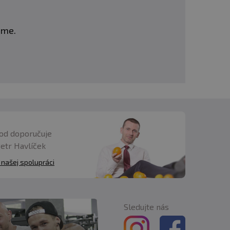
eme.
od doporučuje
Petr Havlíček
 našej spolupráci
Sledujte nás