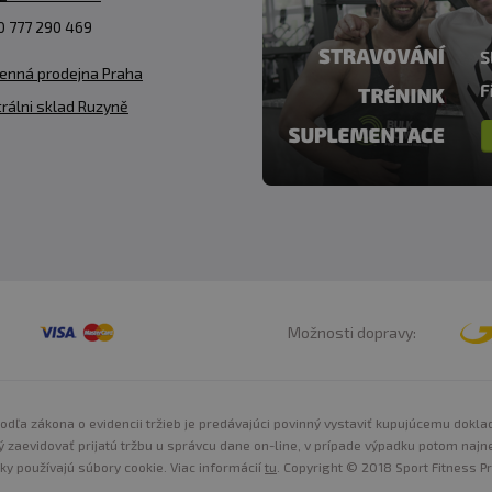
 777 290 469
enná prodejna Praha
rálni sklad Ruzyně
Možnosti dopravy:
odľa zákona o evidencii tržieb je predávajúci povinný vystaviť kupujúcemu dokla
ý zaevidovať prijatú tržbu u správcu dane on-line, v prípade výpadku potom najn
nky používajú súbory cookie. Viac informácií
tu
. Copyright © 2018 Sport Fitness Pr