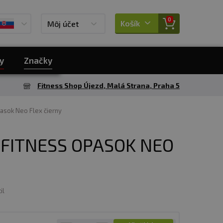
0
Košík
Môj účet
y
Značky
Fitness Shop Újezd, Malá Strana, Praha 5
asok Neo Flex čierny
FITNESS OPASOK NEO
il