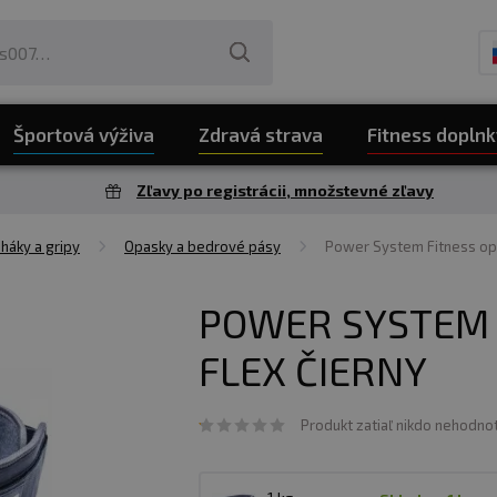
Športová výživa
Zdravá strava
Fitness doplnk
Zľavy po registrácii, množstevné zľavy
 háky a gripy
Opasky a bedrové pásy
Power System Fitness op
POWER SYSTEM 
FLEX ČIERNY
Produkt zatiaľ nikdo nehodnot