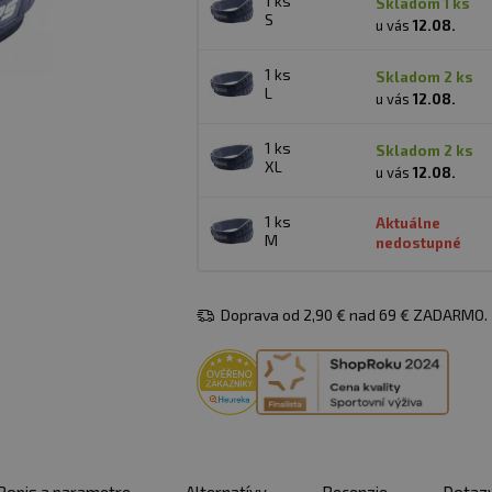
1 ks
skladom 1 ks
S
u vás
12.08.
1 ks
skladom 2 ks
L
u vás
12.08.
1 ks
skladom 2 ks
XL
u vás
12.08.
1 ks
Aktuálne
M
nedostupné
Doprava od 2,90 € nad 69 € ZADARMO.