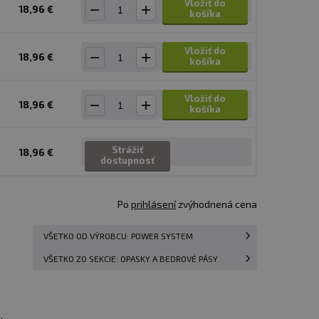
Vložiť do
18,96 €
košíka
Vložiť do
18,96 €
košíka
Vložiť do
18,96 €
košíka
Strážiť
18,96 €
dostupnosť
Po
prihlásení
zvýhodnená cena
VŠETKO OD VÝROBCU: POWER SYSTEM
VŠETKO ZO SEKCIE: OPASKY A BEDROVÉ PÁSY