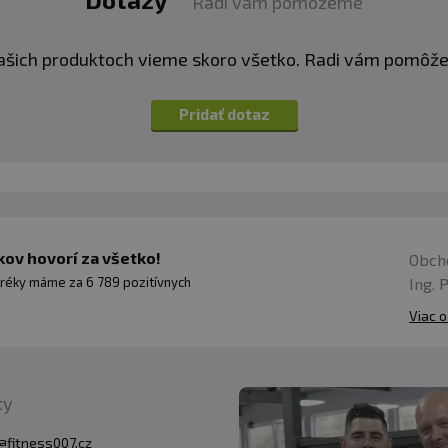
Radi vám pomôžeme
ašich produktoch vieme skoro všetko. Radi vám pomôž
Pridať dotaz
ov hovorí za všetko!
Obch
Ing. 
réky máme za 6 789 pozitívnych
Viac o
ty
@fitness007.cz