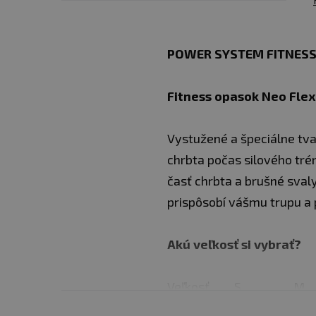
POWER SYSTEM FITNESS
Fitness opasok Neo Flex
Vystužené a špeciálne tva
chrbta počas silového tr
časť chrbta a brušné sval
prispôsobí vášmu trupu a p
Akú veľkosť si vybrať?
Veľkosť
S
M
Obvod pása
79 - 90 cm
89 