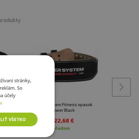
produkty
ívaní stránky,
 reklám. So
a účely
ov
Best
Power system Fitness opasok
POWER SY
Power Black
POW
LIŤ VŠETKO
22,68 €
skladom