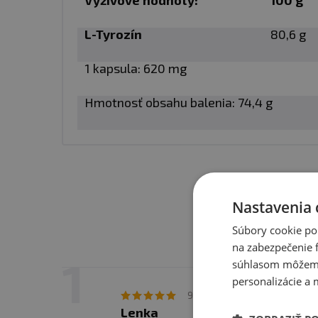
Výživové hodnoty:
100 g
TYROSINE je určený pre:
L-Tyrozín
80,6 g
Zvýšenie motivácie
1 kapsula: 620 mg
Urýchlenie regener
Hmotnosť obsahu balenia: 74,4 g
Zvýšenie fyzickej 
Zvýšenie obnovy en
Podpora znižovani
Budovanie antistr
Nastavenia 
Odporúčané dávkovanie
Súbory cookie po
na zabezpečenie f
dávkovanie podľa h
súhlasom môžeme 
minút pred fyzickou ak
personalizácie a 
Ja
9. 12. 2025 v 17:04
Lenka