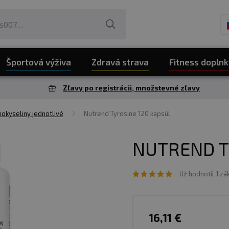
Športová výživa
Zdravá strava
Fitness doplnk
Zľavy po registrácii, množstevné zľavy
okyseliny jednotlivé
Nutrend Tyrosine 120 kapsúl
NUTREND T
Už hodnotil 1 zá
16,11 €