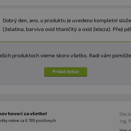
kov
: alergény v zložkách výrobku sú vyznačené tučným
Dobrý den, ano, u produktu je uvedeno kompletní složen
(želatina, barviva oxid titaničitý a oxid železa). Přeji 
ašich produktoch vieme skoro všetko. Radi vám pomôž
Pridať dotaz
ov hovorí za všetko!
Obch
Ing. 
réky máme za 6 789 pozitívnych
Viac o