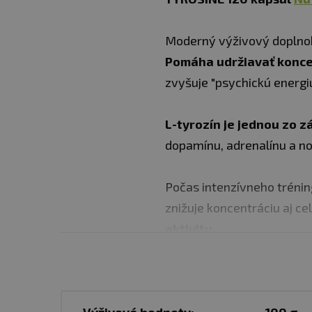
Moderný výživový doplnok
Pomáha udržiavať koncen
zvyšuje "psychickú energi
L-tyrozín je jednou zo 
dopamínu, adrenalínu a nor
Počas intenzívneho trénin
znižuje koncentráciu aj ce
aktivitu.
Ďalšou funkciou tejto ami
tukového tkaniva -
"seku