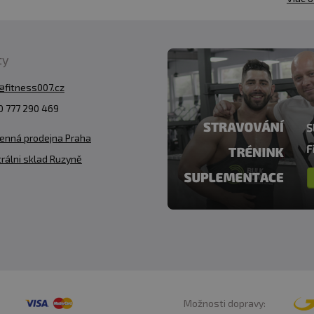
ty
@fitness007.cz
 777 290 469
enná prodejna Praha
rálni sklad Ruzyně
Možnosti dopravy: