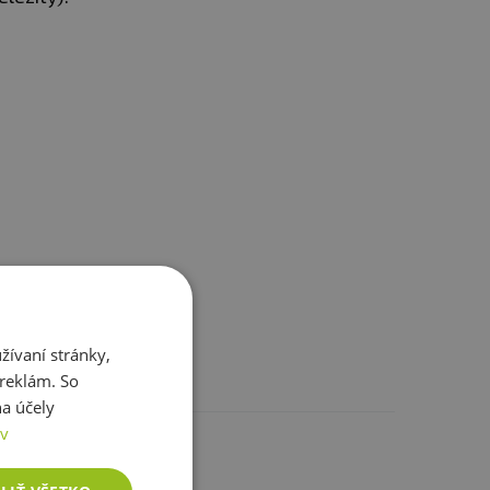
ívaní stránky,
 reklám. So
75 kg 4 kapsule 30 - 40
a účely
ov