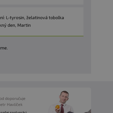
 písmom.
í: L-tyrosin, želatinová tobolka
pěkný den, Martin
eme.
od doporučuje
Petr Havlíček
 našej spolupráci