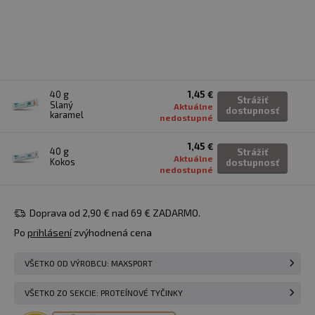
40 g
1,45 €
Strážiť
Slaný
Aktuálne
dostupnosť
karamel
nedostupné
1,45 €
40 g
Strážiť
Aktuálne
Kokos
dostupnosť
nedostupné
Doprava od 2,90 € nad 69 € ZADARMO.
Po
prihlásení
zvýhodnená cena
VŠETKO OD VÝROBCU: MAXSPORT
VŠETKO ZO SEKCIE: PROTEÍNOVÉ TYČINKY