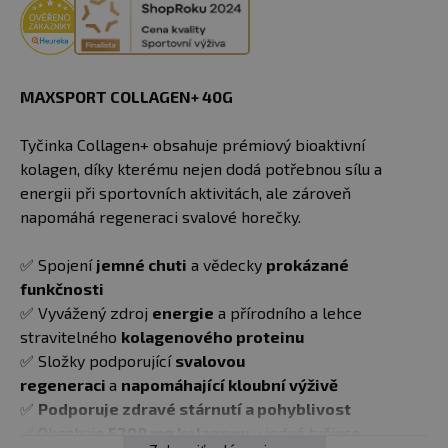
MAXSPORT COLLAGEN+ 40G
Tyčinka Collagen+ obsahuje prémiový bioaktivní
kolagen, díky kterému nejen dodá potřebnou sílu a
energii při sportovních aktivitách, ale zároveň
napomáhá regeneraci svalové horečky.
✅ Spojení
jemné chuti
a vědecky
prokázané
funkčnosti
✅ Vyvážený zdroj
energie
a přírodního a lehce
stravitelného
kolagenového proteinu
✅ Složky podporující
svalovou
regeneraci
a
napomáhající kloubní výživě
✅
Podporuje zdravé stárnutí a pohyblivost
✅ Obsahuje
5200 mg kolagenu
v jedné tyčince