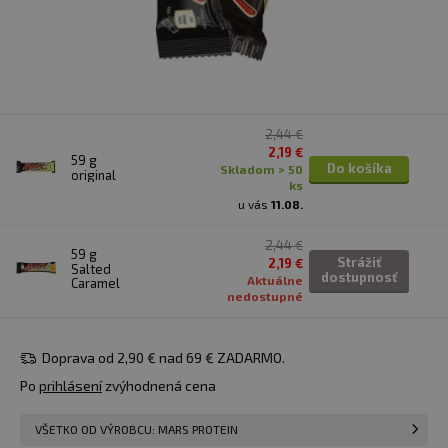
2,44 €
2,19 €
59 g
Do košíka
skladom > 50
original
ks
u vás
11.08.
2,44 €
59 g
Strážiť
2,19 €
Salted
dostupnosť
Aktuálne
Caramel
nedostupné
Doprava od 2,90 € nad 69 € ZADARMO.
Po
prihlásení
zvýhodnená cena
VŠETKO OD VÝROBCU: MARS PROTEIN