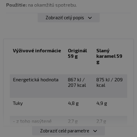
Použitie:
na okamžitú spotrebu.
Zobraziť celý popis
Balenie:
59 g
Minimálna trvanlivosť
: pozri obal
Upozornenie pre alergikov
: Alergény v zložení
Výživové informácie
Originál
Slaný
59 g
karamel 59
výrobku sú zvýraznené
tučným písmom
.
g
Energetická hodnota
867 kJ /
875 kJ / 209
207 kcal
kcal
Tuky
4,8 g
4,9 g
- z toho nasýtené
2,7 g
2,7 g
mastné kyseliny
Zobraziť celé parametre