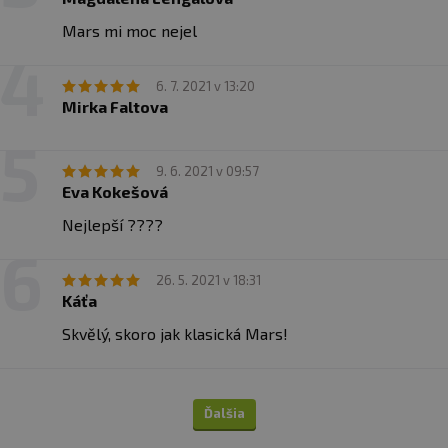
arómy, kakaový prášok so zníženým obsahom tuku,
sladový výťažok
(jačmeň
), soľ
Mars mi moc nejel
6. 7. 2021 v 13:20
Mirka Faltova
9. 6. 2021 v 09:57
Eva Kokešová
Nejlepší ????
26. 5. 2021 v 18:31
Káťa
Skvělý, skoro jak klasická Mars!
Ďalšia