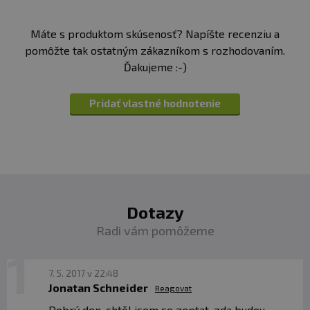
Máte s produktom skúsenosť? Napíšte recenziu a
pomôžte tak ostatným zákazníkom s rozhodovaním.
Ďakujeme :-)
Pridať vlastné hodnotenie
Dotazy
Radi vám pomôžeme
7. 5. 2017 v 22:48
Jonatan Schneider
Reagovat
Dobrý den, chtěl jsem se zeptat, zda budou