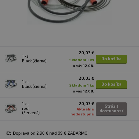
20,03 €
1 ks
Do košíka
skladom 1 ks
Black (čierna)
u vás
12.08.
20,03 €
1 ks
Do košíka
skladom 1 ks
Black (čierna)
u vás
12.08.
1 ks
20,03 €
Strážiť
red
Aktuálne
dostupnosť
(červená)
nedostupné
Doprava od 2,90 € nad 69 € ZADARMO.