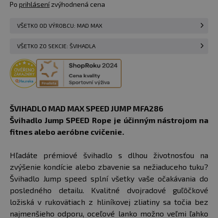
Po
prihlásení
zvýhodnená cena
VŠETKO OD VÝROBCU: MAD MAX
VŠETKO ZO SEKCIE: ŠVIHADLA
ŠVIHADLO MAD MAX SPEED JUMP MFA286
Švihadlo Jump SPEED Rope je účinným nástrojom na
fitnes alebo aeróbne cvičenie.
Hľadáte prémiové švihadlo s dlhou životnosťou na
zvýšenie kondície alebo zbavenie sa nežiaduceho tuku?
Švihadlo Jump speed splní všetky vaše očakávania do
posledného detailu. Kvalitné dvojradové guľôčkové
ložiská v rukovätiach z hliníkovej zliatiny sa točia bez
najmenšieho odporu, oceľové lanko možno veľmi ľahko