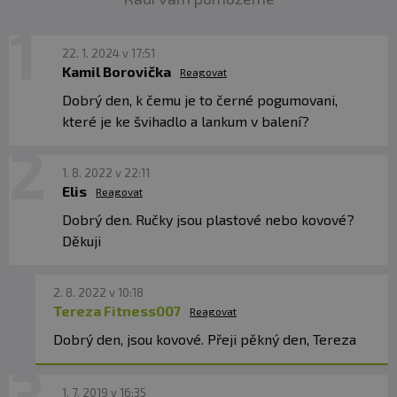
22. 1. 2024 v 17:51
Kamil Borovička
Reagovat
Dobrý den, k čemu je to černé pogumovani,
které je ke švihadlo a lankum v balení?
1. 8. 2022 v 22:11
Elis
Reagovat
Dobrý den. Ručky jsou plastové nebo kovové?
Děkuji
2. 8. 2022 v 10:18
Tereza Fitness007
Reagovat
Dobrý den, jsou kovové. Přeji pěkný den, Tereza
1. 7. 2019 v 16:35