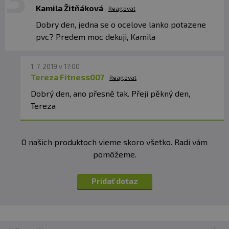
Kamila Žitňáková
Reagovat
Dobry den, jedna se o ocelove lanko potazene
pvc? Predem moc dekuji, Kamila
1. 7. 2019 v 17:00
Tereza Fitness007
Reagovat
Dobrý den, ano přesně tak. Přeji pěkný den,
Tereza
O našich produktoch vieme skoro všetko. Radi vám
pomôžeme.
Pridať dotaz