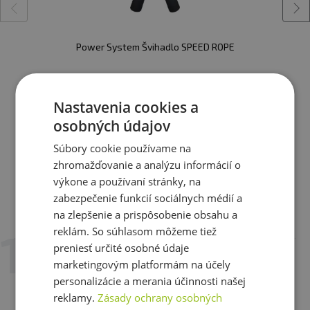
Power System Švihadlo SPEED ROPE
6,15 €
skladom
Nastavenia cookies a
osobných údajov
Zobraziť všetky produkty v akcii
Súbory cookie používame na
zhromažďovanie a analýzu informácií o
výkone a používaní stránky, na
zabezpečenie funkcií sociálnych médií a
Recenzie
na zlepšenie a prispôsobenie obsahu a
Už hodnotil 1 zákazník
reklám. So súhlasom môžeme tiež
preniesť určité osobné údaje
23. 5. 2021 v 11:05
marketingovým platformám na účely
Dominik Valeček
personalizácie a merania účinnosti našej
Velmi dobré kovové švihadlo, moc se mi líbí tento
reklamy.
Zásady ochrany osobných
ložiskový a nastavitelný systém, a tak toto