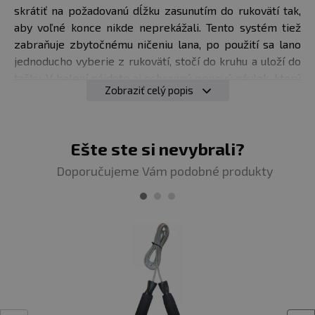
skrátiť na požadovanú dĺžku zasunutím do rukovätí tak,
aby voľné konce nikde neprekážali. Tento systém tiež
zabraňuje zbytočnému ničeniu lana, po použití sa lano
jednoducho vyberie z rukovätí, stočí do kruhu a uloží do
tašky. V balení nájdete aj ochranný penový návlek, ktorý
Zobraziť celý popis
sa nasadzuje na švihadlo pri skákaní na nerovnom
povrchu, čím sa zabráni odieraniu švihadla.
Obsah balenia:
Ešte ste si nevybrali?
2x rukoväť, 2x lano (čierne a sivé), 2x
ochranný penový návlek, nylonová taška
Doporučujeme Vám podobné produkty
Dĺžka:
3 m (čierna), 2,8 m (sivá)
Hrúbka
: 2,5 mm