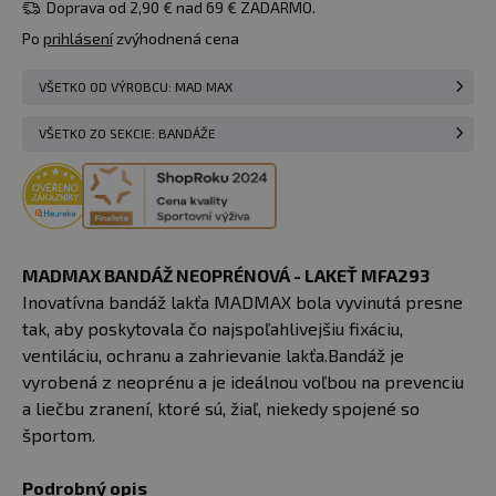
Doprava od 2,90 € nad 69 € ZADARMO.
u vás
11.08.
Po
prihlásení
zvýhodnená cena
11,36 €
1 ks
Do košíka
skladom 4 ks
XXL
VŠETKO OD VÝROBCU: MAD MAX
u vás
11.08.
VŠETKO ZO SEKCIE: BANDÁŽE
MADMAX BANDÁŽ NEOPRÉNOVÁ - LAKEŤ MFA293
Inovatívna bandáž lakťa MADMAX bola vyvinutá presne
tak, aby poskytovala čo najspoľahlivejšiu fixáciu,
ventiláciu, ochranu a zahrievanie lakťa.Bandáž je
vyrobená z neoprénu a je ideálnou voľbou na prevenciu
a liečbu zranení, ktoré sú, žiaľ, niekedy spojené so
športom.
Podrobný opis