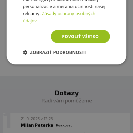
personalizácie a merania účinnosti našej
reklamy.
Zásady ochrany osobných
Máte s produktom skúsenosť? Napíšte recenziu a
údajov
pomôžte tak ostatným zákazníkom s rozhodovaním.
Ďakujeme :-)
POVOLIŤ VŠETKO
Pridať vlastné hodnotenie
ZOBRAZIŤ PODROBNOSTI
Dotazy
Radi vám pomôžeme
21. 9. 2025 v 12:23
Milan Peterka
Reagovat