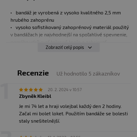
bandáž je vyrobená z vysoko kvalitného 2,5 mm
hrubého zahoprénu
vysoko sofistikovaný zahoprénový materiál použitý
v bandážach je najvhodnejší na spoľahlivé spevnenie,
pomáha udržiavať telesné teplo a zahrievať
Zobraziť celý popis
postihnuté miesto
zahoprén zvyšuje prekrvenie postihnutej časti tela
práve zvýšený krvný obeh podporuje prirodzený
proces samoliečby ľudského tela
Recenzie
Už hodnotilo 5 zákazníkov
používanie bandáže zmierňuje bolesť, opuch a
stuhnutosť, a tým urýchľuje hojenie zranenia
20. 2. 2024 v 10:57
pri nosení bandáže sa nemusíte obávať
Zbyněk Kleibl
nadmerného potenia pokožky pod ňou
Je mi 74 let a hraji volejbal každý den 2 hodiny.
špeciálne tvarovanie podľa lakťového kĺbu
Začal mi bolet loket. Použitím bandáže se bolesti
umožňuje dokonalý pohyb bez akýchkoľvek
staly snešitelnější.
obmedzení.
bandáž minimalizuje riziko opätovného zranenia