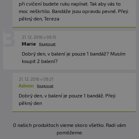
při cvičení budete ruku napínat. Tak aby vás to
moc neškrtilo. Bandáže jsou opravdu pevné. Přeji
pěkný den, Tereza
21. 12. 2016 v 09:15
Marie
Reagovat
Dobrý den, v balení je pouze 1 bandáž? Musím
koupit 2 balení?
21. 12. 2016 v 09:21
Admin
Reagovat
Dobrý den, v balení je pouze 1 bandáž. Přeji
pěkný den
O našich produktoch vieme skoro všetko. Radi vám
pomôžeme.