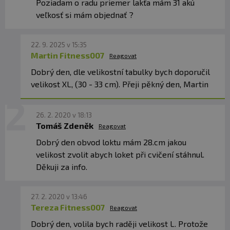
Poziadam o radu priemer lakťa mám 31 akú
veľkosť si mám objednať ?
22. 9. 2025 v 15:35
Martin Fitness007
Reagovat
Dobrý den, dle velikostní tabulky bych doporučil
velikost XL, (30 - 33 cm). Přeji pěkný den, Martin
26. 2. 2020 v 18:13
Tomáš Zdeněk
Reagovat
Dobrý den obvod loktu mám 28.cm jakou
velikost zvolit abych loket při cvičení stáhnul.
Děkuji za info.
27. 2. 2020 v 13:46
Tereza Fitness007
Reagovat
Dobrý den, volila bych raději velikost L. Protože