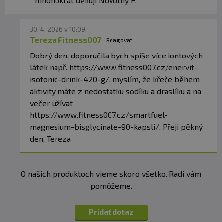
mnohokrát děkuji Novotný P.
30. 4. 2026 v 10:09
Tereza Fitness007
Reagovat
Dobrý den, doporučila bych spíše více iontových
látek např. https://www.fitness007.cz/enervit-
isotonic-drink-420-g/, myslím, že křeče během
aktivity máte z nedostatku sodíku a draslíku a na
večer užívat
https://www.fitness007.cz/smartfuel-
magnesium-bisglycinate-90-kapsli/. Přeji pěkný
den, Tereza
O našich produktoch vieme skoro všetko. Radi vám
pomôžeme.
Pridať dotaz