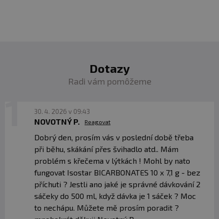
Dotazy
Radi vám pomôžeme
30. 4. 2026 v 09:43
NOVOTNÝ P.
Reagovat
Dobrý den, prosím vás v poslední době třeba
při běhu, skákání přes švihadlo atd.. Mám
problém s křečema v lýtkách ! Mohl by nato
fungovat Isostar BICARBONATES 10 x 7,1 g - bez
příchuti ? Jestli ano jaké je správné dávkování 2
sáčeky do 500 ml, když dávka je 1 sáček ? Moc
to nechápu. Můžete mě prosím poradit ?