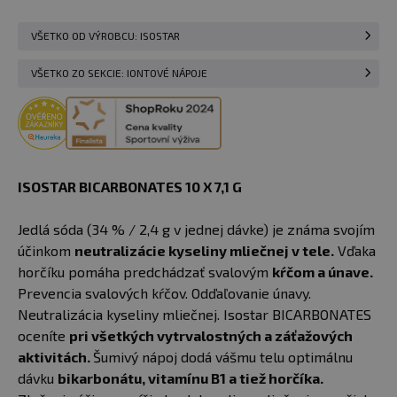
VŠETKO OD VÝROBCU: ISOSTAR
VŠETKO ZO SEKCIE: IONTOVÉ NÁPOJE
ISOSTAR BICARBONATES 10 X 7,1 G
Jedlá sóda (34 % / 2,4 g v jednej dávke) je známa svojím
účinkom
neutralizácie kyseliny mliečnej v tele.
Vďaka
horčíku pomáha predchádzať svalovým
kŕčom a únave.
Prevencia svalových kŕčov. Odďaľovanie únavy.
Neutralizácia kyseliny mliečnej. Isostar BICARBONATES
oceníte
pri všetkých vytrvalostných a záťažových
aktivitách.
Šumivý nápoj dodá vášmu telu optimálnu
dávku
bikarbonátu, vitamínu B1 a tiež horčíka.