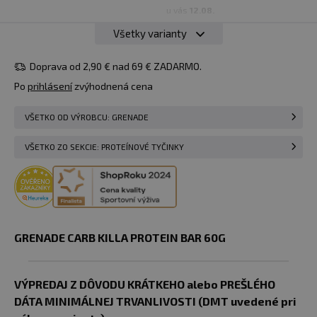
u vás
12.08.
Všetky varianty
2,85 €
2,44 €
60 g
Do košíka
skladom > 50
Doprava od 2,90 € nad 69 € ZADARMO.
Oreo
ks
Po
prihlásení
zvýhodnená cena
u vás
12.08.
2,85 €
VŠETKO OD VÝROBCU: GRENADE
60 g
2,44 €
White
Do košíka
skladom > 50
Chocolate
VŠETKO ZO SEKCIE: PROTEÍNOVÉ TYČINKY
ks
Cookie
u vás
12.08.
2,85 €
2,44 €
60 g
Caramel
Do košíka
skladom > 50
Chaos
ks
GRENADE CARB KILLA PROTEIN BAR 60G
u vás
12.08.
2,85 €
VÝPREDAJ Z DÔVODU KRÁTKEHO alebo PREŠLÉHO
2,44 €
60 g
Do košíka
skladom > 50
DÁTA MINIMÁLNEJ TRVANLIVOSTI (DMT uvedené pri
Jaffa Quake
ks