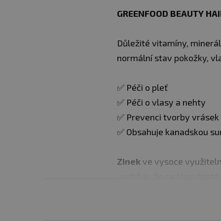
GREENFOOD BEAUTY HAIR 
Důležité vitamíny, minerá
normální stav pokožky, vl
✅ Péči o pleť
✅ Péči o vlasy a nehty
✅ Prevenci tvorby vrásek
✅ Obsahuje kanadskou sur
Zinek
ve vysoce využitel
vazbě je, že se lépe dost
Zinek přispívá k udržení 
stavu pokožky, k ochraně 
normálního stavu zraku, k