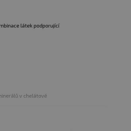
mbinace látek podporující
minerálů v chelátové
, k udržení normálního
itního systému, k udržení