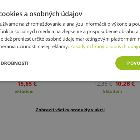
cookies a osobných údajov
užívame na zhromažďovanie a analýzu informácií o výkone a použ
unkcií sociálnych médií a na zlepšenie a prispôsobenie obsahu a
tiež preniesť určité osobné údaje marketingovým platformám n
merania účinnosti našej reklamy.
Zásady ochrany osobných údaj
z obal
-
16,76%
Akcia
ODROBNOSTI
POVO
nFood Collagen Beauty Forte 90
Puhdistamo Collagen Beau
kapsúl
avy. Vhodné zejména pro sportovce. Není náhradou pest
15,65 €
12,35 €
10,28 €
í. Ukládejte mimo dosah dětí! Není vhodné pro děti, těho
skladom
skladom
eplotě do 25 °C. Nevystavujte přímému slunečnímu zářen
zniklé nevhodným skladováním a použitím.
Zobraziť všetky produkty v akcii
:
Alergeny ve složení produktu tučně zvýrazněny.