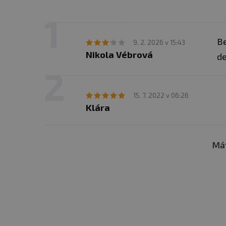
Be
9. 2. 2026 v 15:43
Nikola Vébrová
de
15. 7. 2022 v 06:26
Klára
Mát