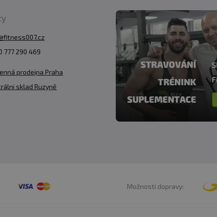
ty
@fitness007.cz
 777 290 469
enná prodejna Praha
rálni sklad Ruzyně
Možnosti dopravy: