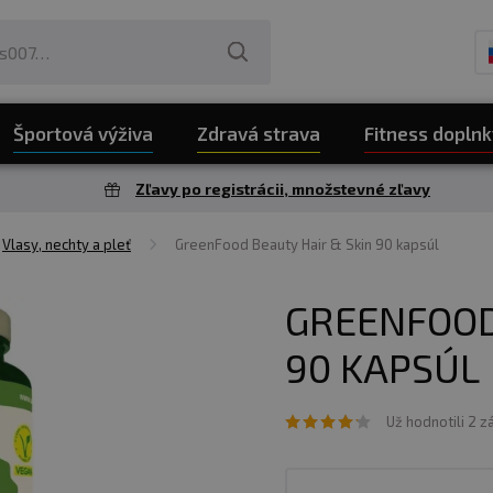
Športová výživa
Zdravá strava
Fitness doplnk
Zľavy po registrácii, množstevné zľavy
Vlasy, nechty a pleť
GreenFood Beauty Hair & Skin 90 kapsúl
GREENFOOD
90 KAPSÚL
Už hodnotili 2 z