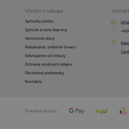
Všetko o nákupe
Kontak
Spôsoby platby
info
Spôsob a ceny dopravy
+420
Vernostné zľavy
Kam
Reklamácie, vrátenie tovaru
Cent
Odstúpenie od zmluvy
Ochrana osobných údajov
Obchodné podmienky
Kontakty
Platobné metódy: