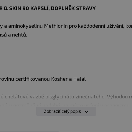
& SKIN 90 KAPSLÍ​​​, DOPLNĚK STRAVY
ly a aminokyselinu Methionin pro každodenní užívání, ko
asů a nehtů.
ovinu certifikovanou Kosher a Halal
né chelátové vazbě bisglycinátu zinečnatého. Výhodou 
ávají, v nezměněné podobě, na místo určení v organizmu.
Zobraziť celý popis
normálního stavu vlasů, k udržení normálního stavu nehtů
buněk před oxidativním stresem, k normální funkci imun
 udržení normálního stavu kostí.