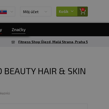
0
Košík
Môj účet
y
Značky
Fitness Shop Újezd, Malá Strana, Praha 5
 BEAUTY HAIR & SKIN
ákazníci