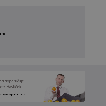
eme.
od doporučuje
Petr Havlíček
 našej spolupráci