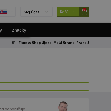
0
Košík
Môj účet
y
Značky
Fitness Shop Újezd, Malá Strana, Praha 5
od doporučuje