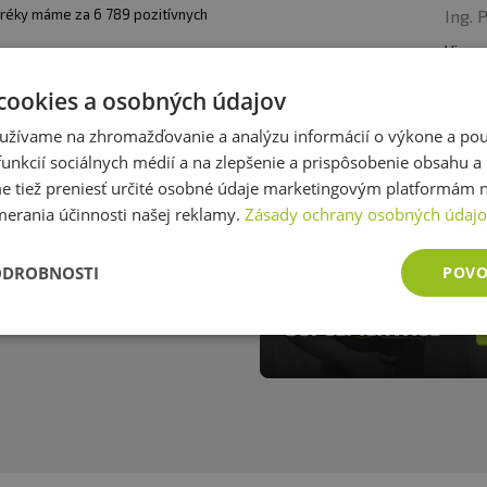
Ing. 
réky máme za 6 789 pozitívnych
Viac o
cookies a osobných údajov
užívame na zhromažďovanie a analýzu informácií o výkone a použ
ty
unkcií sociálnych médií a na zlepšenie a prispôsobenie obsahu a
tiež preniesť určité osobné údaje marketingovým platformám n
@fitness007.cz
merania účinnosti našej reklamy.
Zásady ochrany osobných údaj
 777 290 469
enná prodejna Praha
ODROBNOSTI
POVO
rálni sklad Ruzyně