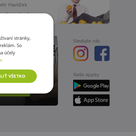
Petr Havlíček
 našej spolupráci
ívaní stránky,
Sledujte nás
 reklám. So
a účely
ov
Naše appky
LIŤ VŠETKO