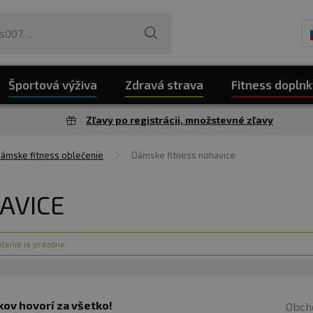
Športová výživa
Zdravá strava
Fitness doplnk
Zľavy po registrácii, množstevné zľavy
ámske fitness oblečenie
Dámske fitness nohavice
AVICE
lenie je prázdne.
ov hovorí za všetko!
Obch