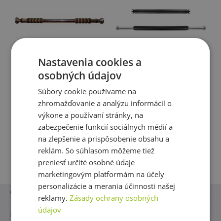
Nastavenia cookies a
osobných údajov
Power System hrazda do
Spokey RELEVER 1 Hrazda do
Súbory cookie používame na
dverí Door gym bar
dverí 62-100 cm
zhromažďovanie a analýzu informácií o
výkone a používaní stránky, na
14,46 €
14,42 €
zabezpečenie funkcií sociálnych médií a
skladom
skladom
na zlepšenie a prispôsobenie obsahu a
reklám. So súhlasom môžeme tiež
preniesť určité osobné údaje
Vložiť do košíka
Vložiť do košíka
marketingovým platformám na účely
personalizácie a merania účinnosti našej
Vše o nákupu
reklamy.
Zásady ochrany osobných
údajov
Kontakty