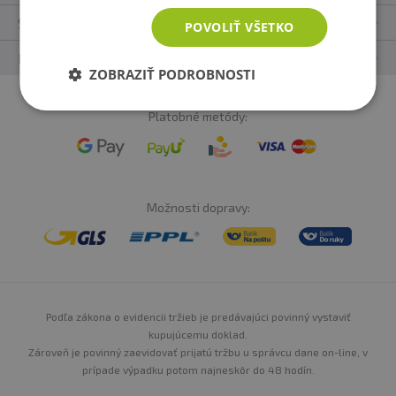
Sledujte nás
POVOLIŤ VŠETKO
Naše appky
ZOBRAZIŤ PODROBNOSTI
Platobné metódy:
Možnosti dopravy:
Podľa zákona o evidencii tržieb je predávajúci povinný vystaviť
kupujúcemu doklad.
Zároveň je povinný zaevidovať prijatú tržbu u správcu dane on-line, v
prípade výpadku potom najneskôr do 48 hodín.