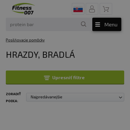
Menu
Posilňovacie pomôcky
HRAZDY, BRADLÁ
Upresniť filtre
ZORADIŤ
Najpredávanejšie
PODĽA: