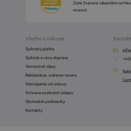
Konzumujte 1/2 la
Zlaté Overené zákazníkmi od Heu
recenzií.
tekutiny.
Všetko o nákupe
Kontak
Spôsoby platby
info
Spôsob a ceny dopravy
+420
Vernostné zľavy
Kam
Reklamácie, vrátenie tovaru
Cent
Odstúpenie od zmluvy
Ochrana osobných údajov
Obchodné podmienky
Kontakty