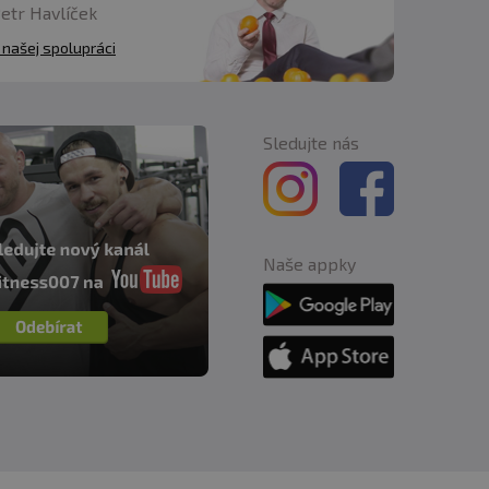
plňujte dostatečně
Petr Havlíček
 našej spolupráci
Sledujte nás
Naše appky