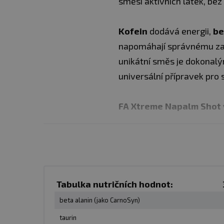
směsi aktivních látek, be
Kofein
dodává energii,
be
napomáhají správnému zavo
unikátní směs je dokonalý
universální přípravek pro 
FA Xtreme Napalm Shot v
Neobsahuje cukr.
Vědecký navržená s
Neobsahuje kreatin
Mohutná dávka ene
Tabulka nutričních hodnot:
Větší výdrž.
beta alanin (jako CarnoSyn)
Zvýšené vytváření
taurin