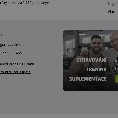
hvičky (30ml) 30min před tréninkem. Během tréninku do
Ing. 
réky máme za 6 789 pozitívnych
Viac o
ty
@fitness007.cz
 777 290 469
enná prodejna Praha
rálni sklad Ruzyně