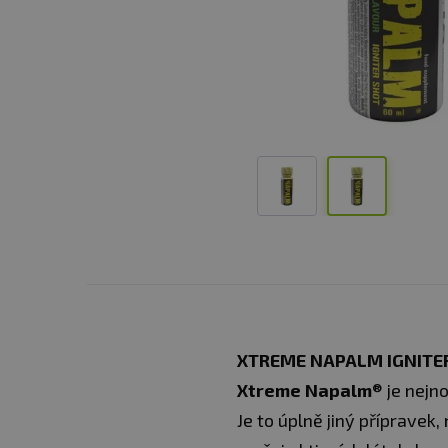
XTREME NAPALM IGNITE
Xtreme Napalm
® je nejn
Je to úplně jiný příprave