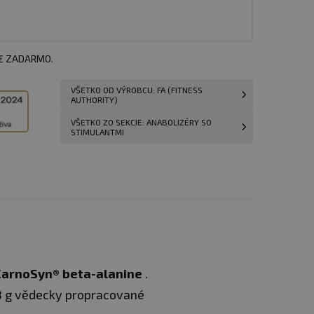
 € ZADARMO.
VŠETKO OD VÝROBCU: FA (FITNESS
AUTHORITY)
VŠETKO ZO SEKCIE: ANABOLIZÉRY SO
STIMULANTMI
CarnoSyn® beta-alanine
.
 8 g vědecky propracované