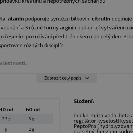
z přídavku kreatinu a nepotřebných sacharidů.
ta-alanin
podporuje syntézu bílkovin,
citrulin
doplňuje 
dnění a 3 různé formy arginiu podporují vytváření oxi
m řešením pro užívání před tréninkem i po celý den. Pro
sportovce různých disciplín.
lastnosti:
Zobraziť celý popis
měs aktivních látek.
.
Složení:
rgie.
30 ml
60 ml
Jablko-máta:voda, beta a
2,5 g
5 g
regulátor kyselosti kyse
 oxidu dusnatého.
PeptoPro (hydrolyzovan
1 g
2 g
draselný, benzoan sodný)