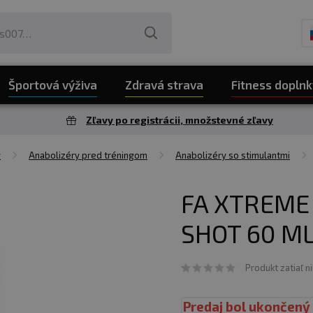
Športová výživa
Zdravá strava
Fitness doplnk
Zľavy po registrácii, množstevné zľavy
y
Anabolizéry pred tréningom
Anabolizéry so stimulantmi
FA XTREME
SHOT 60 ML
Produkt zatiaľ n
Predaj bol ukončený