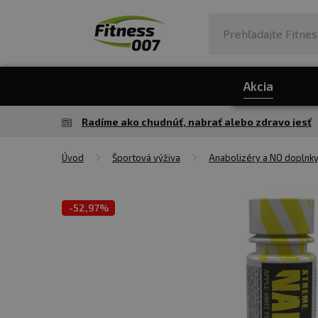
Akcia
Radíme ako chudnúť, nabrať alebo zdravo jesť
Úvod
Športová výživa
Anabolizéry a NO doplnk
-
52,97%