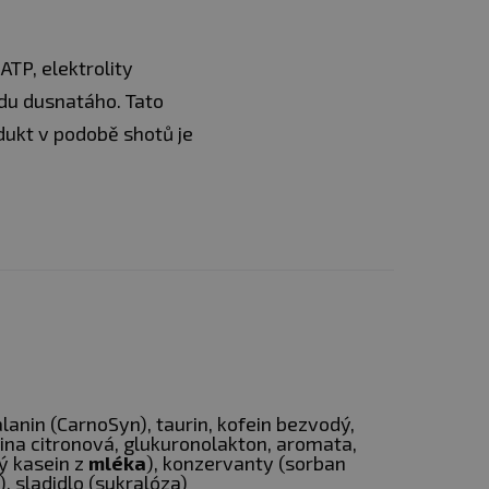
ATP, elektrolity
du dusnatáho. Tato
dukt v podobě shotů je
lanin (CarnoSyn), taurin, kofein bezvodý,
lina citronová, glukuronolakton, aromata,
ý kasein z
mléka
), konzervanty (sorban
, sladidlo (sukralóza)