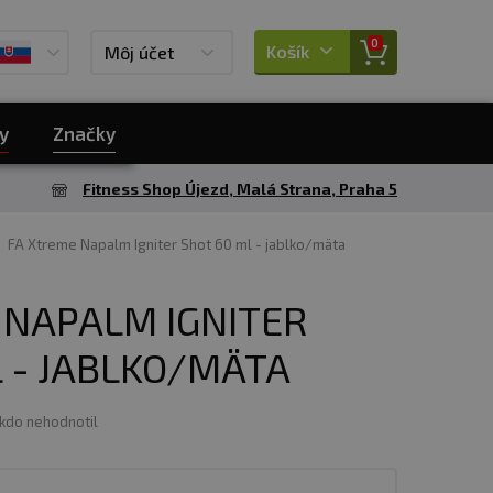
0
Košík
Môj účet
y
Značky
Fitness Shop Újezd, Malá Strana, Praha 5
FA Xtreme Napalm Igniter Shot 60 ml - jablko/mäta
 NAPALM IGNITER
 - JABLKO/MÄTA
ikdo nehodnotil