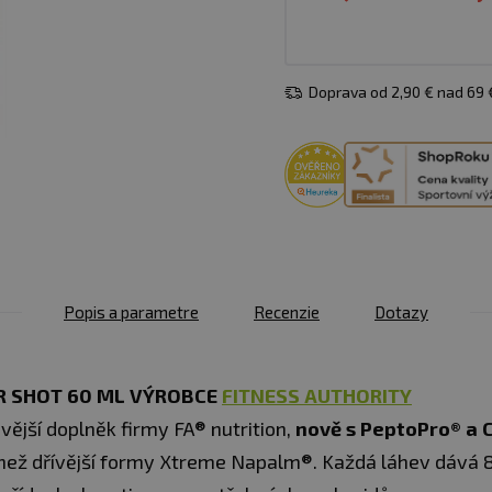
Doprava od 2,90 € nad 69
Popis a parametre
Recenzie
Dotazy
R SHOT 60 ML VÝROBCE
FITNESS AUTHORITY
ovější doplněk firmy FA® nutrition,
nově s PeptoPro® a 
k, než dřívější formy Xtreme Napalm®. Každá láhev dává