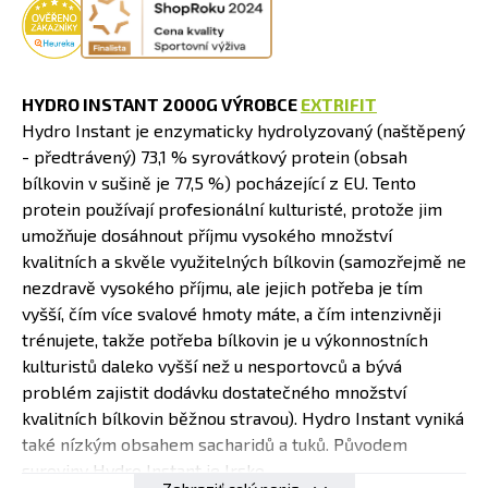
HYDRO INSTANT 2000G VÝROBCE
EXTRIFIT
Hydro Instant je enzymaticky hydrolyzovaný (naštěpený
- předtrávený) 73,1 % syrovátkový protein (obsah
bílkovin v sušině je 77,5 %) pocházející z EU. Tento
protein používají profesionální kulturisté, protože jim
umožňuje dosáhnout příjmu vysokého množství
kvalitních a skvěle využitelných bílkovin (samozřejmě ne
nezdravě vysokého příjmu, ale jejich potřeba je tím
vyšší, čím více svalové hmoty máte, a čím intenzivněji
trénujete, takže potřeba bílkovin je u výkonnostních
kulturistů daleko vyšší než u nesportovců a bývá
problém zajistit dodávku dostatečného množství
kvalitních bílkovin běžnou stravou). Hydro Instant vyniká
také nízkým obsahem sacharidů a tuků. Původem
suroviny Hydro Instant je Irsko.