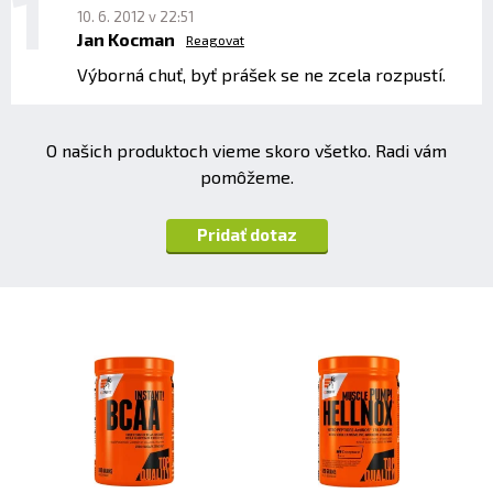
L-leucin
7684 mg
10. 6. 2012 v 22:51
Jan Kocman
Reagovat
L-lysin
6657 mg
Výborná chuť, byť prášek se ne zcela rozpustí.
L-methionin
1323 mg
L-tryptofan
1019 mg
O našich produktoch vieme skoro všetko. Radi vám
pomôžeme.
L-threonin
5292 mg
L-fenylalanin
Pridať dotaz
2342 mg
L-alanin
3501 mg
kyselina asparagová
7815 mg
glutamin
12508 mg
L-histidin
1323 mg
L-prolin
4142 mg