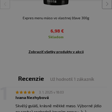
Otvorený výrobok skladujte v chladničke a spotrebujte
do 48 hodín. Jedlá Express Menu majú trvanlivosť 36
mesiacov. Vrecko nie je možné ohrievať v mikrovlnnej
Expres menu mäso vo vlastnej šťave 300g
rúre.
Upozornenie pre alergikov:
6,98 €
alergény v zložení
výrobku sú
vyznačené tučným písmom
skladom
Zobraziť všetky produkty v akcii
Recenzie
Už hodnotil 1 zákazník
3. 1. 2025 v 18:03
Ivana Nezhybová
Skvělý guláš, krásně měkké maso. Výborné jídlo
na cesty:) rozhodně koupím znovu :-):-)