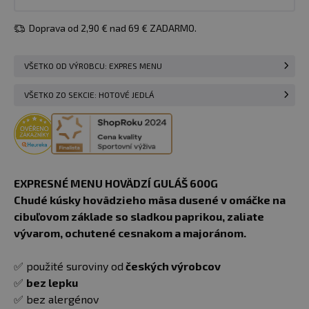
Doprava od 2,90 € nad 69 € ZADARMO.
VŠETKO OD VÝROBCU: EXPRES MENU
VŠETKO ZO SEKCIE: HOTOVÉ JEDLÁ
EXPRESNÉ MENU HOVÄDZÍ GULÁŠ 600G
Chudé kúsky hovädzieho mäsa dusené v omáčke na
cibuľovom základe so sladkou paprikou, zaliate
vývarom, ochutené cesnakom a majoránom.
✅ použité suroviny od
českých výrobcov
✅
bez lepku
✅ bez alergénov