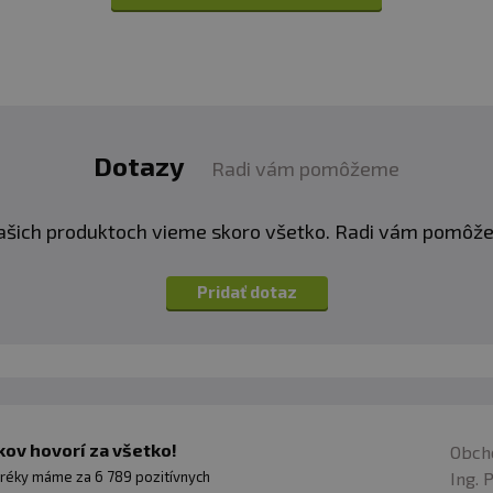
Ostatní látky:
Fructose, Lime Crystals, 
Natural And Artificial F
Monophosphate, Choline, 
Malate, Cocoa Bean Extr
Citric Acid, N-Acetyl Tyr
Acesulfame Potassium (Ar
Dotazy
Radi vám pomôžeme
Vinpocetine, Sucralose
ašich produktoch vieme skoro všetko. Radi vám pomôž
Pridať dotaz
ov hovorí za všetko!
Obch
Ing. 
réky máme za 6 789 pozitívnych