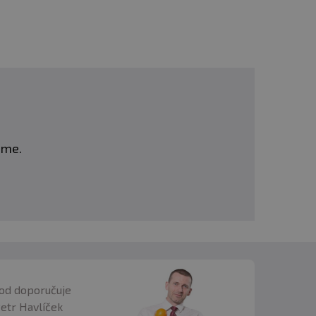
L-Arginine Alpha-Ketoglutarate, Malic Acid,
lavors, Guarana Seed Extract, Potassium
Glucuronolactone, Taurine, Citrulline
act Blend [Chocamine], Caffeine, GlycoCarm,
osine, Natural Flavoring, Beta Carotene,
tificial Sweetener), Geranium Root Extract,
eme.
od doporučuje
Petr Havlíček