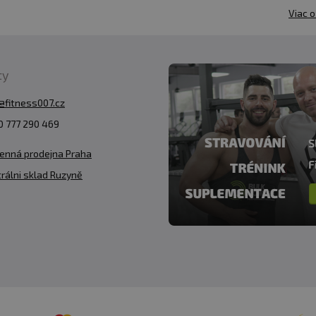
Viac o
ty
@fitness007.cz
 777 290 469
enná prodejna Praha
rálni sklad Ruzyně