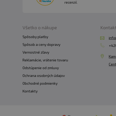
recenzií.
Všetko o nákupe
Kontak
Spôsoby platby
info
Spôsob a ceny dopravy
+420
Vernostné zľavy
Kam
Reklamácie, vrátenie tovaru
Cent
Odstúpenie od zmluvy
Ochrana osobných údajov
Obchodné podmienky
Kontakty