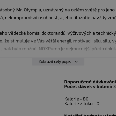
násobný Mr. Olympia, uznávaný na celém světě pro jeho 
ká, nekompromisní osobnost, a jeho filozofie navždy změn
eho vědecké komisi doktorandů, výživových a technickýc
o, že stimuluje ve Vás větší energii, motivaci, sílu, sílu,
y jinak bylo možné. NOXPump je nejmocnější předtrénink
Zobraziť celý popis
án s pečlivě testované sloučeniny, jako geranamine, h
vání kofeinu na podporu rychlého a trvalého růstu v obl
Doporučené dávkování
Počet dávek v balení:
3
réninkových "pádů".Glukono delta-lakton a BCAA zvyšují
u. Teobromin a analog argininu, citrulin a karnitin podpo
Kalorie - 80
 dostupnost kyslíku, testosteron (androgen), akce a ATP 
Kalorie z tuku - 0
řed poškozením a jinak maximalizují svalový anabolický 
Nutriční hodnoty v jed