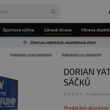
Športová výživa
Zdravá strava
Fitness doplnk
Zľavy po registrácii, množstevné zľavy
y
Anabolizéry pred tréningom
Anabolizéry so stimulantmi
DORIAN YA
SÁČKŮ
Produkt zatiaľ n
Predaj bol ukončený