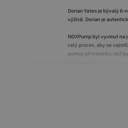
Dorian Yates je bývalý 6-
výživě. Dorian je autentic
NOXPump byl vyvinut na j
celý proces, aby se zajistil
pumpy při tréninku, než b
někdy zkusit.
NOXPump byl nakonfigurov
tyrosinu a řízeného uvolňo
motivace a agrese bez pot
hladinu aminokyselin dusík
vazodilataci, průtok krve,
svalové a nervové tkáně p