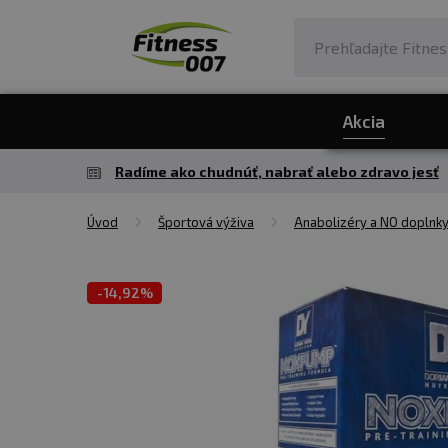
Akcia
Radíme ako chudnúť, nabrať alebo zdravo jesť
Úvod
Športová výživa
Anabolizéry a NO doplnk
-
14,92%