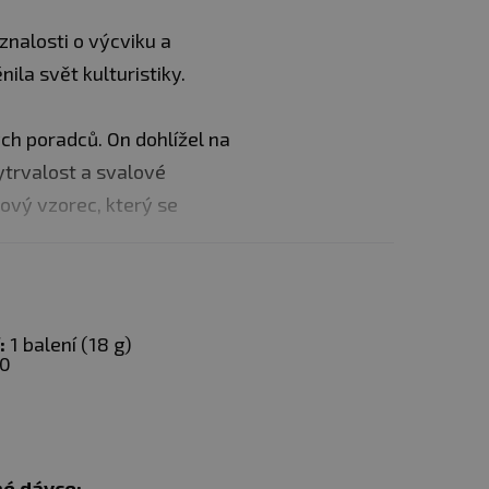
znalosti o výcviku a
ila svět kulturistiky.
h poradců. On dohlížel na
 vytrvalost a svalové
ový vzorec, který se
ordenine, N-acetyl-
asti nárůstu energie,
:
1 balení (18 g)
0
 glukózu v celém těle a
rují oxid dusnatý (NO X),
resyntézy. Také chrání
potenciál při tréninku.
né dávce: