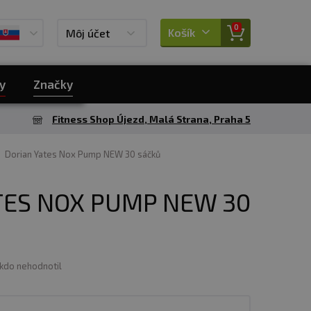
0
Košík
Môj účet
y
Značky
Fitness Shop Újezd, Malá Strana, Praha 5
Dorian Yates Nox Pump NEW 30 sáčků
TES NOX PUMP NEW 30
ikdo nehodnotil