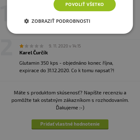
POVOLIŤ VŠETKO
1. 4. 2025 v 20:34
Informácie
: potravina určená na zvláštnu výživu,
vhodná pre športovcov
Ludvík Tůma
ZOBRAZIŤ PODROBNOSTI
Super super super ????????????????
9. 11. 2020 v 14:15
Karel Čurčík
Glutamin 350 kps - objednáno konec října,
expirace do 31.12.2020. Co k tomu napsat?!
Máte s produktom skúsenosť? Napíšte recenziu a
pomôžte tak ostatným zákazníkom s rozhodovaním.
Ďakujeme :-)
Pridať vlastné hodnotenie