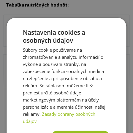
mimoriadne vysokú čistotu a kvalitu.
Tabuľka nutričných hodnôt:
Odporúčané dávkovanie:
1 kapsula
Nastavenia cookies a
3 cps ráno, 3 cps 60 minút pred tréningom a 3 cps
L-glutamín 100%
500 mg
40 minút po tréningu alebo večer pred spaním
osobných údajov
denná dávka obsahuje 9 cps (4500 mg L-glutamínu)
Súbory cookie používame na
zhromažďovanie a analýzu informácií o
výkone a používaní stránky, na
100 g
zabezpečenie funkcií sociálnych médií a
energetická hodnota
1676 kJ/394,4 kcal
na zlepšenie a prispôsobenie obsahu a
reklám. So súhlasom môžeme tiež
bielkoviny
98,6 g
Zobraziť celé parametre
preniesť určité osobné údaje
sacharidy
0 g
marketingovým platformám na účely
personalizácie a merania účinnosti našej
tuky
0 g
reklamy.
Zásady ochrany osobných
údajov
Recenzie
Už hodnotili 2 zákazníci
Zloženie:
L-glutamín, želatína