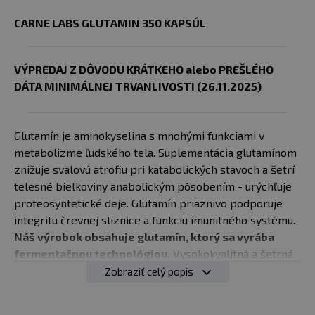
CARNE LABS GLUTAMIN 350 KAPSÚL
VÝPREDAJ Z DÔVODU KRÁTKEHO alebo PREŠLÉHO
DÁTA MINIMÁLNEJ TRVANLIVOSTI (26.11.2025)
Glutamín je aminokyselina s mnohými funkciami v
metabolizme ľudského tela. Suplementácia glutamínom
znižuje svalovú atrofiu pri katabolických stavoch a šetrí
telesné bielkoviny anabolickým pôsobením - urýchľuje
proteosyntetické deje. Glutamín priaznivo podporuje
integritu črevnej sliznice a funkciu imunitného systému.
Náš výrobok obsahuje glutamín, ktorý sa vyrába
fermentačnou technológiou.
Vysokokvalitná a šetrná
výroba suroviny, neobsahuje žiadne zvyšky, ktoré môžu
Zobraziť celý popis
vznikať pri konvenčnej výrobe. Glutamín fermentovaný
je prvý svojho druhu na našom trhu.
Glutamín má