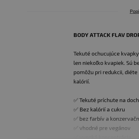
Popi
BODY ATTACK FLAV DRO
Tekuté ochucujúce kvapky 
len niekoľko kvapiek. Sú 
pomôžu pri redukcii, diéte
kalórií.
✅ Tekuté príchute na doch
✅ Bez kalórií a cukru
✅ bez farbív a konzervačn
✅ vhodné pre vegánov
✅ vysoká koncentrácia