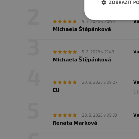
ZOBRAZIŤ P
Va
9. 3. 2026 v 20:58
Michaela Štěpánková
Va
5. 2. 2026 v 21:49
Michaela Štěpánková
Va
20. 9. 2025 v 09:27
Eli
Co
Va
28. 8. 2025 v 09:33
Renata Marková