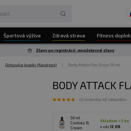
Športová výživa
Zdravá strava
Fitness doplnk
Zľavy po registrácii, množstevné zľavy
Ochucujíce kvapky (flavdrops)
Body Attack Flav Drops 50 ml
BODY ATTACK FL
Už hodnotilo 48 zákazníkov
50 ml
skladom > 5 ks
Cookies &
u vás
12.08.
Cream