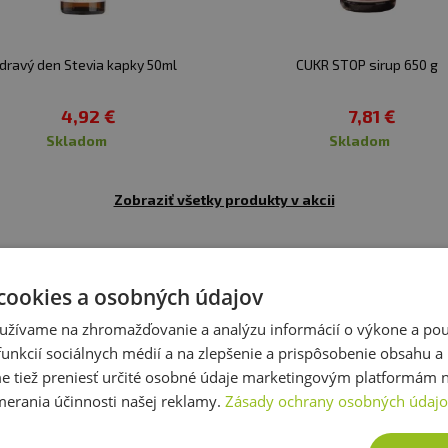
kov
dravý den Stevia kapky 50ml
CUKR STOP sirup 650 g
4,92 €
7,81 €
skladom
skladom
Zobraziť všetky produkty v akcii
cookies a osobných údajov
Recenzie
Už hodnotilo 48 zákazníkov
užívame na zhromažďovanie a analýzu informácií o výkone a použ
unkcií sociálnych médií a na zlepšenie a prispôsobenie obsahu a
tiež preniesť určité osobné údaje marketingovým platformám n
rianta:
Maslová sušienka
merania účinnosti našej reklamy.
Zásady ochrany osobných údaj
utná jako vosk s sušenkovým ocasem. Stejně tak i voní. 
ní chutné), ale tím pádem tam chuť sušenky skoro není.