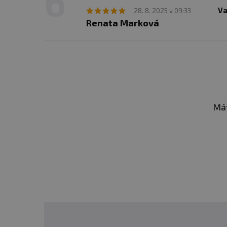
Va
28. 8. 2025 v 09:33
Renata Marková
Mát