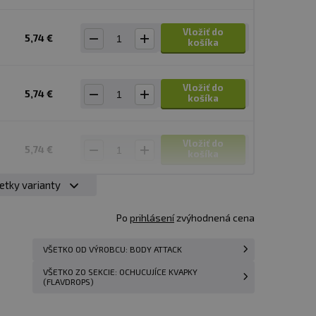
Vložiť do
5,74 €
košíka
Vložiť do
5,74 €
košíka
Vložiť do
5,74 €
košíka
etky varianty
Vložiť do
5,74 €
košíka
Po
prihlásení
zvýhodnená cena
VŠETKO OD VÝROBCU: BODY ATTACK
Vložiť do
5,74 €
košíka
VŠETKO ZO SEKCIE: OCHUCUJÍCE KVAPKY
(FLAVDROPS)
Vložiť do
5,74 €
košíka