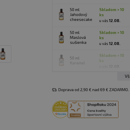
50 ml
skladom > 10
Jahodový
ks
cheesecake
u vás
12.08.
50 ml
skladom > 10
Maslová
ks
sušienka
u vás
12.08.
skladom > 10
50 ml
ks
Karamel
u vás
12.08.
Vš
skladom > 10
50 ml
ks
Cheesecake
Doprava od 2,90 € nad 69 € ZADARMO.
u vás
12.08.
50 ml
skladom > 5 ks
Čokoláda
u vás
12.08.
skladom > 10
50 ml
ks
Cookie Dough