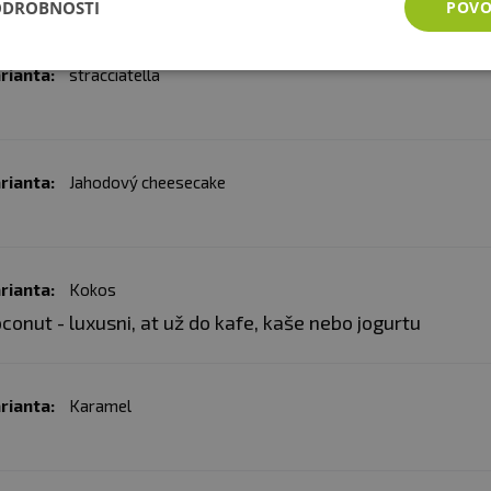
ODROBNOSTI
POVO
rianta:
stracciatella
rianta:
Jahodový cheesecake
rianta:
Kokos
conut - luxusni, at už do kafe, kaše nebo jogurtu
rianta:
Karamel