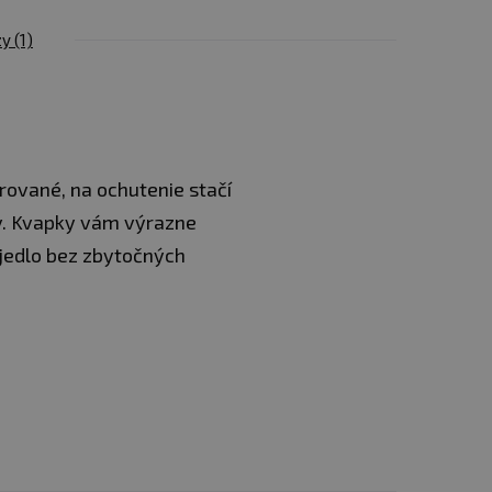
zy
(1)
Vložiť do
5,74 €
košíka
Vložiť do
5,74 €
košíka
rované, na ochutenie stačí
ov. Kvapky vám výrazne
Vložiť do
5,74 €
košíka
é jedlo bez zbytočných
Vložiť do
5,74 €
košíka
Vložiť do
5,74 €
košíka
Vložiť do