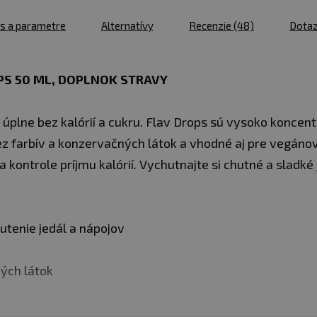
u vás
12.08.
s a parametre
Alternatívy
Recenzie
(48)
Dota
50 ml
skladom > 5 ks
Marcipán
u vás
12.08.
PS 50 ML, DOPLNOK STRAVY
50 ml
skladom > 10
Nugátový
ks
oriešok
u vás
12.08.
úplne bez kalórií a cukru. Flav Drops sú vysoko koncent
skladom > 10
bez farbív a konzervačných látok a vhodné aj pre vegán
50 ml
ks
Vanilka
 a kontrole príjmu kalórií. Vychutnajte si chutné a sladk
u vás
12.08.
50 ml
skladom 5 ks
jablkový
u vás
12.08.
koláč
utenie jedál a nápojov
skladom > 10
50 ml
ks
stracciatella
ých látok
u vás
12.08.
50 ml
skladom > 10
skořicová
ks