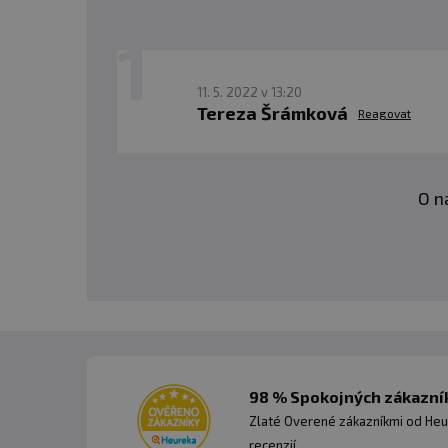
11. 5. 2022 v 13:20
Tereza Šrámková
Reagovat
O n
98 % Spokojných zákazník
Zlaté Overené zákazníkmi od Heu
recenzií.