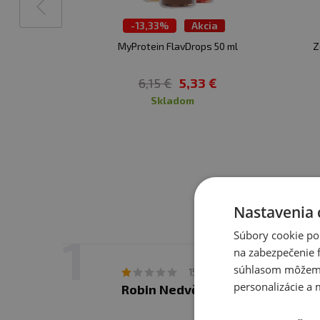
Upozornenie pre alergi
-
13,33%
Akcia
Výpredaj
MyProtein FlavDrops 50 ml
Z
6,15 €
5,33 €
skladom
Nastavenia 
Súbory cookie po
na zabezpečenie f
súhlasom môžeme 
Va
15. 5. 2026 v 08:44
personalizácie a 
Robin Nedvěd
Ch
ne