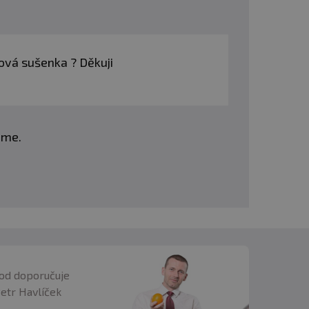
ová sušenka ? Děkuji
eme.
od doporučuje
Petr Havlíček