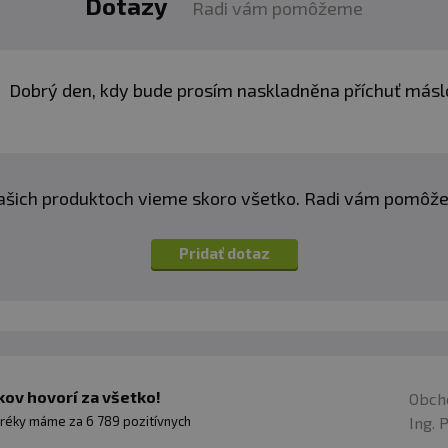
Dotazy
Radi vám pomôžeme
Dobrý den, kdy bude prosím naskladněna příchuť másl
ašich produktoch vieme skoro všetko. Radi vám pomôž
Pridať dotaz
ov hovorí za všetko!
Obch
Ing. 
réky máme za 6 789 pozitívnych