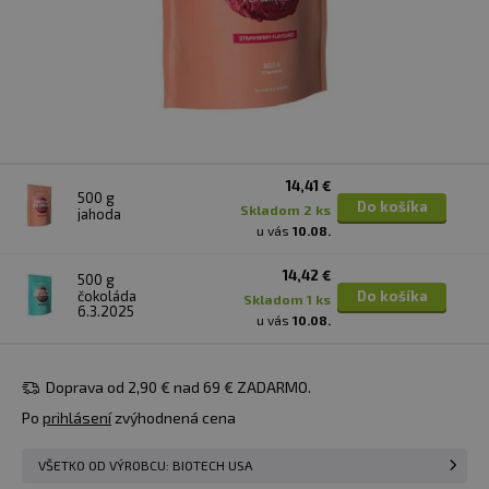
14,41 €
500 g
Do košíka
skladom 2 ks
jahoda
u vás
10.08.
14,42 €
500 g
čokoláda
Do košíka
skladom 1 ks
6.3.2025
u vás
10.08.
Doprava od 2,90 € nad 69 € ZADARMO.
Po
prihlásení
zvýhodnená cena
VŠETKO OD VÝROBCU: BIOTECH USA