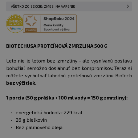
VŠETKO ZO SEKCIE: ZMESI NA VARENIE
BIOTECHUSA PROTEÍNOVÁ ZMRZLINA 500 G
Leto nie je letom bez zmrzliny - ale vysnívanú postavu
bohužiaľ nemožno dosiahnuť bez kompromisov. Teraz si
môžete vychutnať lahodnú proteínovú zmrzlinu BioTech
bez výčitiek.
1 porcia (50 g prášku + 100 ml vody = 150 g zmrzliny):
energetická hodnota: 229 kcal
26 g bielkovín
Bez palmového oleja