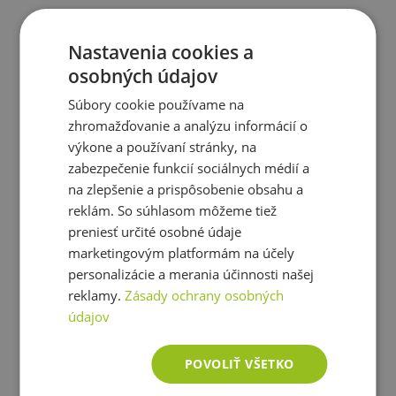
Sacharidy
24 g
12 g
Nastavenia cookies a
- z toho tuky
13 g
6,5 g
osobných údajov
Ešte ste si nevybrali?
Súbory cookie používame na
Bielkoviny
52 g
26 g
Doporučujeme Vám podobné produkty
zhromažďovanie a analýzu informácií o
výkone a používaní stránky, na
Soľ
0,64 g
0,32 g
zabezpečenie funkcií sociálnych médií a
na zlepšenie a prispôsobenie obsahu a
reklám. So súhlasom môžeme tiež
preniesť určité osobné údaje
*Výživové údaje sa vzťahujú na jahodový variant.
marketingovým platformám na účely
Výživové údaje iných príchutí sa môžu mierne líšiť.
personalizácie a merania účinnosti našej
reklamy.
Zásady ochrany osobných
Zloženie:
údajov
Čokoládová príchuť:
srvátkový
proteínový koncentrát,
smotana
[čiastočne hydrogenovaný kokosový tuk,
Scitec Protein Delite Shake 700 g
POVOLIŤ VŠETKO
sušené odstredené
mlieko
, emulgátory (E471, E472a),
glukózový sirup, sacharóza,
mliečna
bielkovina,