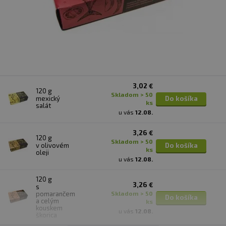
3,02 €
120 g
skladom > 50
mexický
Do košíka
ks
salát
u vás
12.08.
3,26 €
120 g
skladom > 50
v olivovém
Do košíka
ks
oleji
u vás
12.08.
120 g
3,26 €
s
pomarančem
skladom > 50
Do košíka
a celým
ks
kouskem
u vás
12.08.
škorica