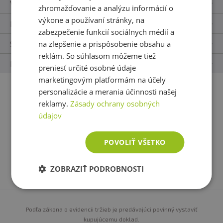
Vše o nákupu
zhromažďovanie a analýzu informácií o
výkone a používaní stránky, na
Kontakty
zabezpečenie funkcií sociálnych médií a
Sledujte nás
na zlepšenie a prispôsobenie obsahu a
reklám. So súhlasom môžeme tiež
Naše appky
preniesť určité osobné údaje
marketingovým platformám na účely
personalizácie a merania účinnosti našej
Platobné metódy:
reklamy.
Zásady ochrany osobných
údajov
POVOLIŤ VŠETKO
Možnosti dopravy:
ZOBRAZIŤ PODROBNOSTI
Podľa zákona o evidencii tržieb je predávajúci povinný vystaviť
kupujúcemu doklad.