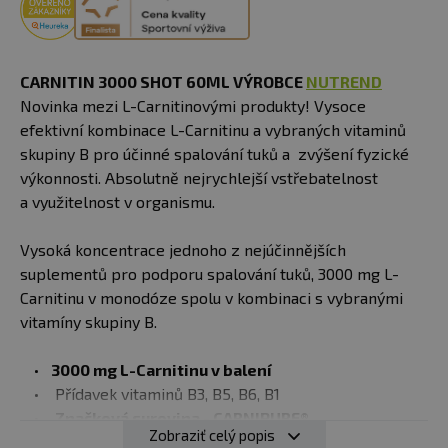
CARNITIN 3000 SHOT 60ML VÝROBCE
NUTREND
Novinka mezi L-Carnitinovými produkty! Vysoce
efektivní kombinace L-Carnitinu a vybraných vitaminů
skupiny B pro účinné spalování tuků a zvýšení fyzické
výkonnosti. Absolutně nejrychlejší vstřebatelnost
a využitelnost v organismu.
Vysoká koncentrace jednoho z nejúčinnějších
suplementů pro podporu spalování tuků, 3000 mg L-
Carnitinu v monodóze spolu v kombinaci s vybranými
vitamíny skupiny B.
3000 mg L-Carnitinu v balení
Přídavek vitaminů B3, B5, B6, B1
Značková surovina - CARNIPURE®
Zobraziť celý popis
Bez cukru