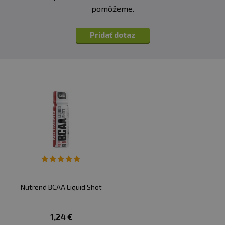
jablečná a kys. citronová, konzervanty sorban draselný
pomôžeme.
a benzoan sodný, nikotinamid (vitamin B3), sladidlo
acesulfam K, aroma, kalcium D-pantotenát (vitamin B5),
sladidlo sukralóza, pyridoxin hydrochlorid (vitamin B6),
Pridať dotaz
thiamin hydrochlorid (vitamin B1).
Informace:
potravina určená pro zvláštní výživu, vhodná
pro sportovce
Nutrend BCAA Liquid Shot
1,24 €