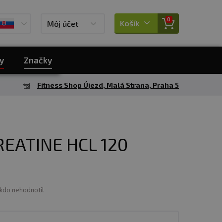
0
Košík
Môj účet
y
Značky
Fitness Shop Újezd, Malá Strana, Praha 5
EATINE HCL 120
ikdo nehodnotil