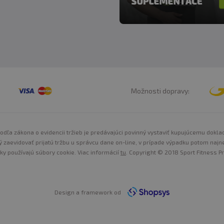
Možnosti dopravy:
odľa zákona o evidencii tržieb je predávajúci povinný vystaviť kupujúcemu dokla
ý zaevidovať prijatú tržbu u správcu dane on-line, v prípade výpadku potom najn
nky používajú súbory cookie. Viac informácií
tu
. Copyright © 2018 Sport Fitness Pr
Design a framework od