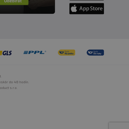
d.
eskôr do 48 hodín.
oduct s.r.o.