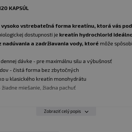
120 KAPSÚL
vysoko vstrebateľná forma kreatínu, ktorá vás pod
iologickej dostupnosti je
kreatín hydrochlorid ideálno
z nadúvania a zadržiavania vody, ktoré
môže spôsobi
dennej dávke - pre maximálnu silu a výbušnosť
idov - čistá forma bez zbytočných
ko u klasického kreatín monohydrátu
 žiadne miešanie, žiadna pachuť
Zobraziť celý popis
e
: užívajte 4 kapsule denne, ideálne pred tréningom. Za