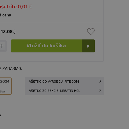
ušetríte
0,01 €
á cena
s
12.08.
)
Vložiť do košíka
 € ZADARMO.
VŠETKO OD VÝROBCU: FITBOOM
VŠETKO ZO SEKCIE: KREATÍN HCL
y