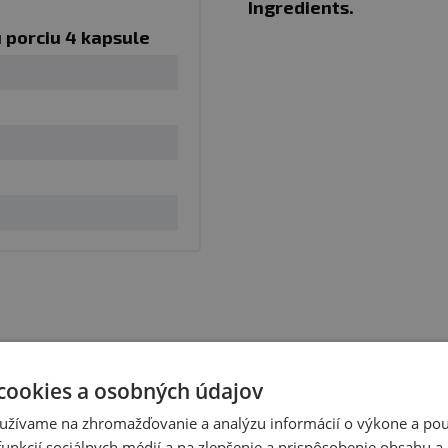
Ingredients.
 porciu 4 kapsule
ozri obal
doplnok, vhodný najmä pre športovcov. Nenahrádza pestr
ace ženy. Uchovávajte mimo dosahu detí! Skladujte na su
ho slnečného žiarenia. Chráňte pred mrazom.
ste si nevybrali?
cookies a osobných údajov
Doporučujeme Vám podobné 
užívame na zhromažďovanie a analýzu informácií o výkone a použ
unkcií sociálnych médií a na zlepšenie a prispôsobenie obsahu a