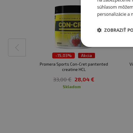
súhlasom môžeme 
personalizácie a 
ZOBRAZIŤ P
-
15,03%
Akcia
Promera Sports Con-Cret pantented
V
creatine HCL
33,00 €
28,04 €
skladom