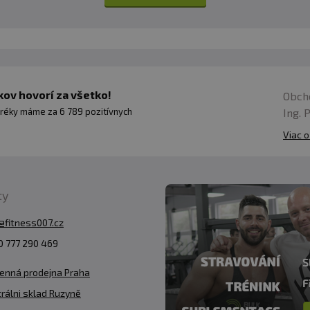
ov hovorí za všetko!
Obch
Ing. 
réky máme za 6 789 pozitívnych
Viac o
ty
@fitness007.cz
 777 290 469
enná prodejna Praha
rálni sklad Ruzyně