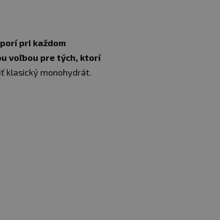
porí pri každom
u voľbou pre tých, ktorí
ť klasický monohydrát.
pite dostatočné množstvo