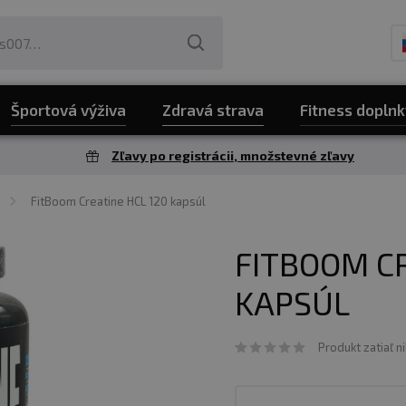
Športová výživa
Zdravá strava
Fitness doplnk
Zľavy po registrácii, množstevné zľavy
FitBoom Creatine HCL 120 kapsúl
FITBOOM CR
KAPSÚL
Produkt zatiaľ n