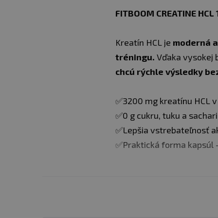
FITBOOM CREATINE HCL 
Kreatín HCL je
moderná a 
tréningu.
Vďaka vysokej b
chcú rýchle výsledky be
✅3200 mg kreatínu HCL v 
✅0 g cukru, tuku a sachar
✅Lepšia vstrebateľnosť a
✅Praktická forma kapsúl -
Odporúčané dávkovani
vody.