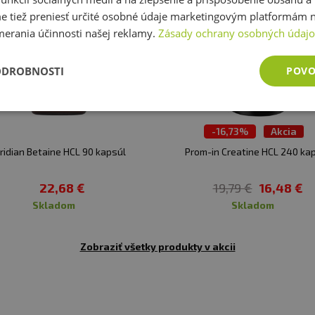
tiež preniesť určité osobné údaje marketingovým platformám n
merania účinnosti našej reklamy.
Zásady ochrany osobných údaj
ODROBNOSTI
POVO
-
16,73%
Akcia
TOP 30 produktov
iridian Betaine HCL 90 kapsúl
Prom-in Creatine HCL 240 ka
22,68 €
19,79 €
16,48 €
skladom
skladom
Zobraziť všetky produkty v akcii