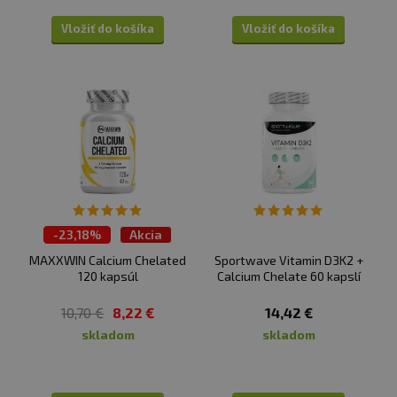
°C. Výrobce a prodávající neručí za vady vzniklé
Vložiť do košíka
Vložiť do košíka
nevhodným skladováním a použitím.
-
23,18%
Akcia
MAXXWIN Calcium Chelated
Sportwave Vitamin D3K2 +
120 kapsúl
Calcium Chelate 60 kapslí
10,70 €
8,22 €
14,42 €
skladom
skladom