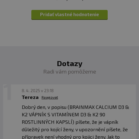
✅Snažit se omezit stres (meditaci, dechovým cvičením).
Pridať vlastné hodnotenie
12 ÚČINNÝCH LÁTEK PRO PODPORU PŘI PMS
BrainMax PMS Hormonal Balance je formule
12
přírodních účinných látek
navržených tak, aby
poskytoval ženám podporu při zvládání nepříjemných
příznaků PMS. Obsahuje
extrakty z bylin,
které jsou
bohaté na fytoestrogeny a tím přispívají k
hormonální
Dotazy
rovnováze.
Radi vám pomôžeme
✅Zmírnění či vymizení bolestí před menstruací a
během ní.
8. 4. 2025 v 23:18
✅Dosažení lepšího duševního zdraví a relaxace během
Tereza
Reagovat
tohoto období.
Dobrý den, v popisu (BRAINMAX CALCIUM D3 &
✅Zmírnění chutí na sladké, pocitu hladu a celkového
K2 VÁPNÍK S VITAMÍNEM D3 & K2 90
přejídání během menstruace.
ROSTLINNÝCH KAPSLÍ) píšete, že je vápník
důležitý pro kojící ženy, v upozornění píšete, že
BRAINMAX PMS HORMONAL BALANCE
přípravek není vhodný pro kojici ženy. Jak to