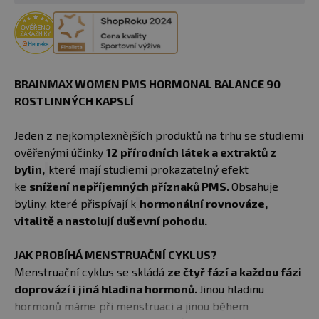
BRAINMAX WOMEN PMS HORMONAL BALANCE 90
ROSTLINNÝCH KAPSLÍ
Jeden z nejkomplexnějších produktů na trhu se studiemi
ověřenými účinky
12 přírodních látek a extraktů z
bylin,
které mají studiemi prokazatelný efekt
ke
snížení nepříjemných příznaků PMS.
Obsahuje
byliny, které přispívají k
hormonální rovnováze,
vitalitě a nastolují duševní pohodu.
JAK PROBÍHÁ MENSTRUAČNÍ CYKLUS?
Menstruační cyklus se skládá
ze čtyř fází a každou fázi
doprovází i jiná hladina hormonů.
Jinou hladinu
hormonů máme při menstruaci a jinou během