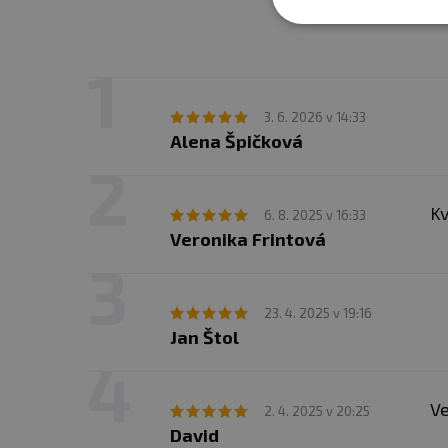
3. 6. 2026 v 14:33
Alena Špičková
Kv
6. 8. 2025 v 16:33
Veronika Frintová
23. 4. 2025 v 19:16
Jan Štol
Ve
2. 4. 2025 v 20:25
David