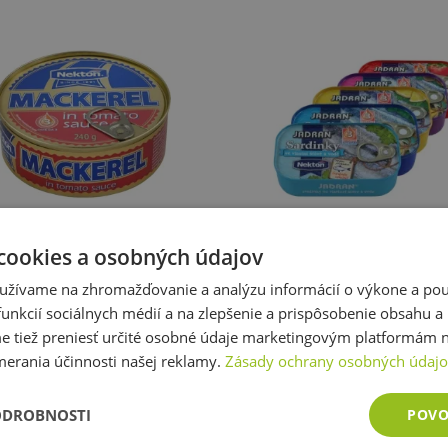
Nekton Makrela 240 g
Nekton Sardinky Jadran 125
cookies a osobných údajov
užívame na zhromažďovanie a analýzu informácií o výkone a použ
2,23 €
1,45 €
unkcií sociálnych médií a na zlepšenie a prispôsobenie obsahu a
skladom
skladom
tiež preniesť určité osobné údaje marketingovým platformám n
merania účinnosti našej reklamy.
Zásady ochrany osobných údaj
Zobraziť všetky produkty v akcii
ODROBNOSTI
POVO