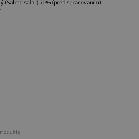
ký (Salmo salar) 70% (pred spracovaním) -
.
produkty