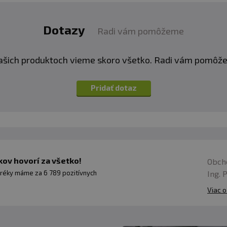
Dotazy
Radi vám pomôžeme
ašich produktoch vieme skoro všetko. Radi vám pomôž
Pridať dotaz
ov hovorí za všetko!
Obch
Ing. 
réky máme za 6 789 pozitívnych
Viac o