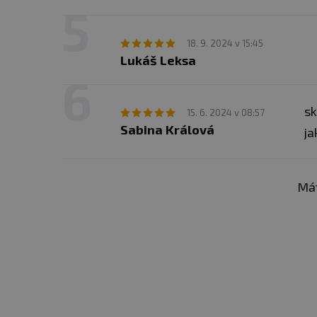
18. 9. 2024 v 15:45
Lukáš Leksa
sk
15. 6. 2024 v 08:57
Sabina Králová
ja
Mát