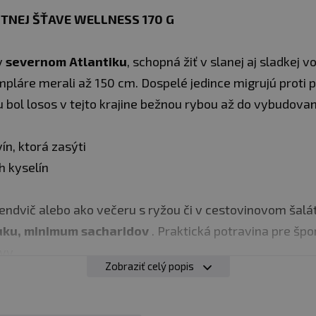
TNEJ ŠŤAVE WELLNESS 170 G
v
severnom Atlantiku
, schopná žiť v slanej aj sladkej 
pláre merali až 150 cm. Dospelé jedince migrujú proti pr
bol losos v tejto krajine bežnou rybou až do vybudovania
ín, ktorá zasýti
 kyselín
sendvič alebo ako večeru s ryžou či v cestovinovom šalá
tuku, minimum sacharidov
. Praktická potravina pre špo
vy.
Zobraziť celý popis
a uchovávajte pri teplote +2 °C až +28 °C. Po otvorení skl