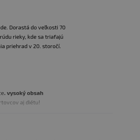
vode. Dorastá do veľkosti 70
údu rieky, kde sa triafajú
 priehrad v 20. storočí.
te
. vysoký obsah
rtovcov aj diétu!
adujte pri teplote +6 °C a