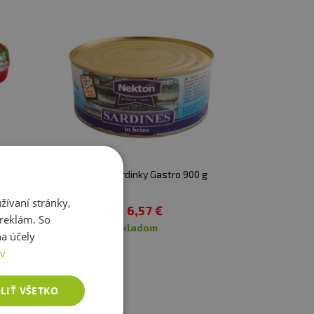
 g
Nekton Sardinky Gastro 900 g
ívaní stránky,
6,57 €
 reklám. So
skladom
a účely
ov
LIŤ VŠETKO