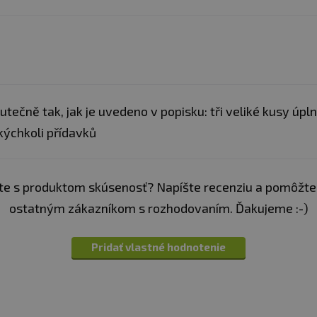
utečně tak, jak je uvedeno v popisku: tři veliké kusy úpl
kýchkoli přídavků
e s produktom skúsenosť? Napíšte recenziu a pomôžte
ostatným zákazníkom s rozhodovaním. Ďakujeme :-)
Pridať vlastné hodnotenie