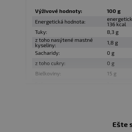
Výživové hodnoty:
100 g
Balenie:
170 g
energetick
Energetická hodnota:
136 kcal
Tuky:
8,3 g
Krajina pôvodu
z toho nasýtené mastné
1,8 g
kyseliny:
Sacharidy:
0 g
z toho cukry:
0 g
Bielkoviny:
15 g
Soľ:
1 g
Ešte 