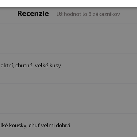
Recenzie
Už hodnotilo 6 zákazníkov
alitní, chutné, velké kusy
lké kousky, chuť velmi dobrá.