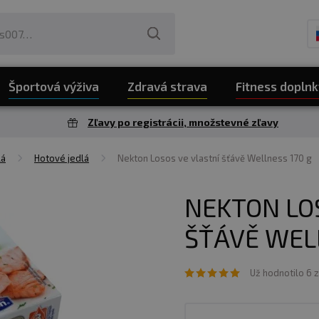
Športová výživa
Zdravá strava
Fitness doplnk
Zľavy po registrácii, množstevné zľavy
lá
Hotové jedlá
Nekton Losos ve vlastní šťávě Wellness 170 g
NEKTON LO
ŠŤÁVĚ WEL
Už hodnotilo 6 