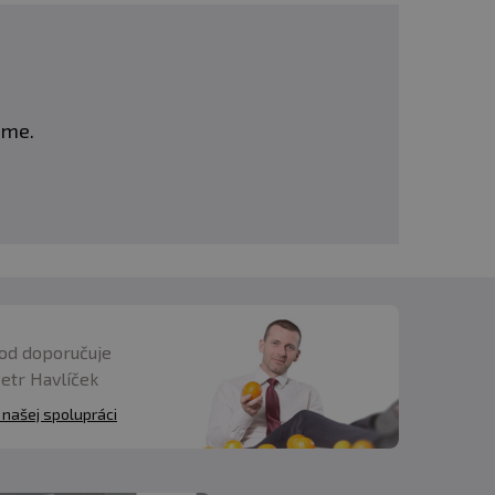
eme.
od doporučuje
Petr Havlíček
 našej spolupráci