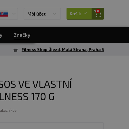
0
Košík
Môj účet
y
Značky
Fitness Shop Újezd, Malá Strana, Praha 5
SOS VE VLASTNÍ
LNESS 170 G
zákazníkov