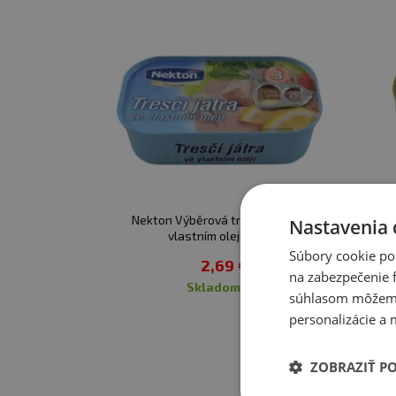
Nekton Výběrová tresčí játra ve
Nastavenia 
vlastním oleji 115 g
Súbory cookie po
2,69 €
na zabezpečenie f
skladom
súhlasom môžeme 
personalizácie a 
ZOBRAZIŤ P