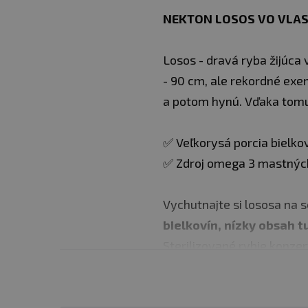
NEKTON LOSOS VO VLAS
Losos - dravá ryba žijúca 
- 90 cm, ale rekordné exem
a potom hynú. Vďaka tomu 
✅ Veľkorysá porcia bielkov
✅ Zdroj omega 3 mastných
Vychutnajte si lososa na 
bielkovín, nízky obsah 
Sterilizované rybie konzer
Upozornenie
: Skladujte 
spotrebujte do 24 hodín.